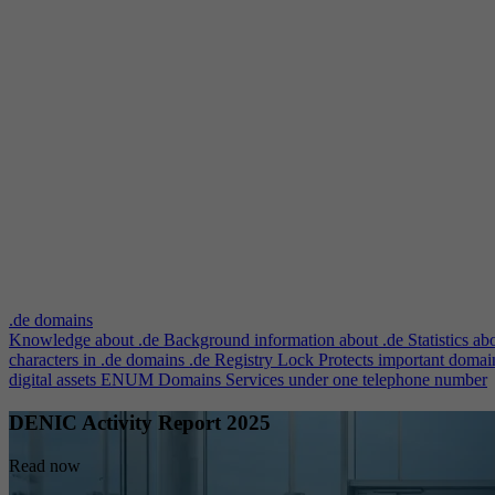
.de domains
Knowledge about .de
Background information about .de
Statistics ab
characters in .de domains
.de Registry Lock
Protects important domai
digital assets
ENUM Domains
Services under one telephone number
DENIC Activity Report 2025
Read now