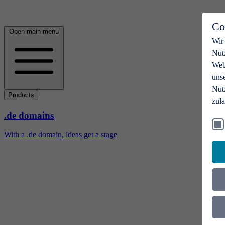
Co
Open main menu
Wir
Nut
Webs
uns
Nut
Products
zul
.de domains
With a .de domain, ideas get a stage