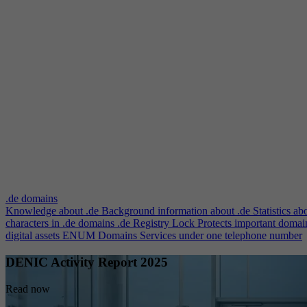
.de domains
Knowledge about .de
Background information about .de
Statistics ab
characters in .de domains
.de Registry Lock
Protects important domai
digital assets
ENUM Domains
Services under one telephone number
DENIC Activity Report 2025
Read now