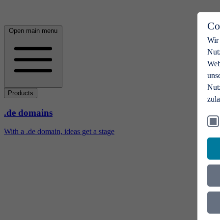
Co
Open main menu
Wir
Nut
Webs
uns
Nut
Products
zul
.de domains
With a .de domain, ideas get a stage