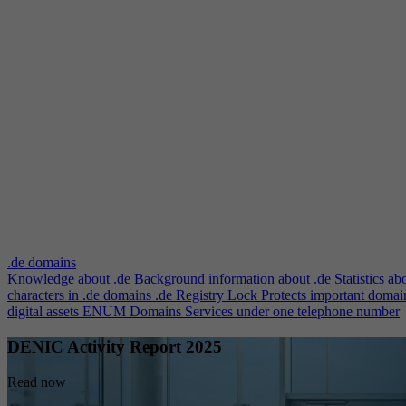
.de domains
Knowledge about .de
Background information about .de
Statistics ab
characters in .de domains
.de Registry Lock
Protects important domai
digital assets
ENUM Domains
Services under one telephone number
DENIC Activity Report 2025
Read now