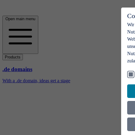
Co
Open main menu
Wir
Nut
Webs
uns
Nut
Products
zul
.de domains
With a .de domain, ideas get a stage