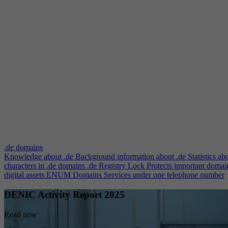
.de domains
Knowledge about .de
Background information about .de
Statistics ab
characters in .de domains
.de Registry Lock
Protects important domai
digital assets
ENUM Domains
Services under one telephone number
DENIC Activity Report 2025
Read now