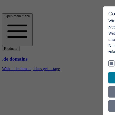
Co
Open main menu
Wir
Nut
Webs
uns
Nut
Products
zul
.de domains
With a .de domain, ideas get a stage