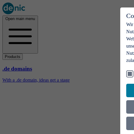
Co
Open main menu
Wir
Nut
Webs
uns
Nut
Products
zul
.de domains
With a .de domain, ideas get a stage