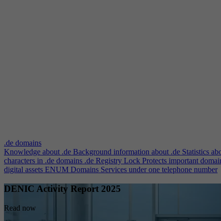
.de domains
Knowledge about .de
Background information about .de
Statistics ab
characters in .de domains
.de Registry Lock
Protects important domai
digital assets
ENUM Domains
Services under one telephone number
DENIC Activity Report 2025
Read now