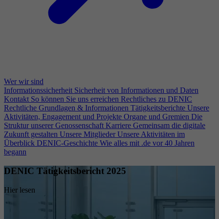
Wer wir sind
Informationssicherheit
Sicherheit von Informationen und Daten
Kontakt
So können Sie uns erreichen
Rechtliches zu DENIC
Rechtliche Grundlagen & Informationen
Tätigkeitsberichte
Unsere
Aktivitäten, Engagement und Projekte
Organe und Gremien
Die
Struktur unserer Genossenschaft
Karriere
Gemeinsam die digitale
Zukunft gestalten
Unsere Mitglieder
Unsere Aktivitäten im
Überblick
DENIC-Geschichte
Wie alles mit .de vor 40 Jahren
begann
DENIC Tätigkeitsbericht 2025
Hier lesen