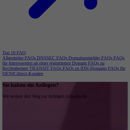
Top 10 FAQ
Allgemeine FAQs
DNSSEC FAQs
Domainanmelder FAQs
FAQs
für Interessenten an einer registrierten Domain
FAQs zu
Rechtsthemen
TRANSIT FAQs
FAQs zu IDN-Domains
FAQs für
DENICdirect-Kunden
Sie haben ein Anliegen?
Wir weisen den Weg zur richtigen Anlaufstelle