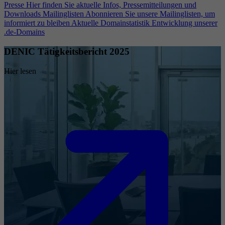
Presse
Hier finden Sie aktuelle Infos, Pressemitteilungen und
Downloads
Mailinglisten
Abonnieren Sie unsere Mailinglisten, um
informiert zu bleiben
Aktuelle Domainstatistik
Entwicklung unserer
.de-Domains
DENIC Tätigkeitsbericht 2025
Hier lesen