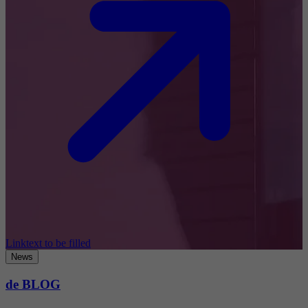
Linktext to be filled
News
de BLOG