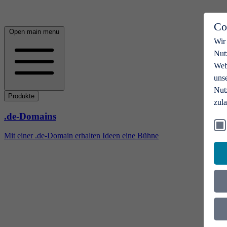
Co
Open main menu
Wir
Nut
Webs
uns
Nut
Produkte
zul
.de-Domains
Mit einer .de-Domain erhalten Ideen eine Bühne