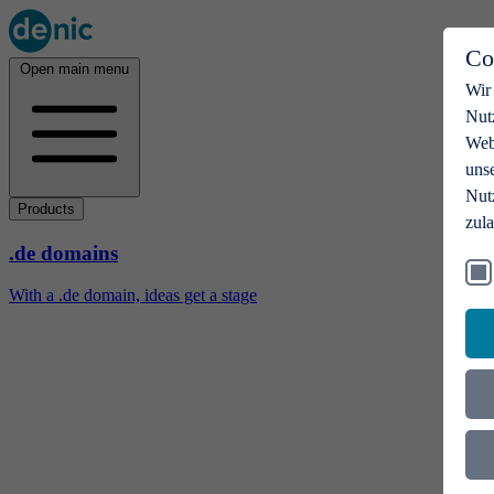
Co
Open main menu
Wir
Nut
Webs
uns
Nut
Products
zul
.de domains
With a .de domain, ideas get a stage