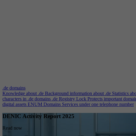
.de domains
Knowledge about .de
Background information about .de
Statistics ab
characters in .de domains
.de Registry Lock
Protects important domai
digital assets
ENUM Domains
Services under one telephone number
DENIC Activity Report 2025
Read now