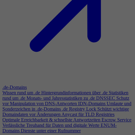
.de-Domains
Wissen rund um .de
Hintergrundinformationen über .de
Statistiken
rund um .de
Monats- und Jahresstatistiken zu .de
DNSSEC
Schutz
vor Manipulation von DNS-Antworten
IDN-Domains
Umlaute und
Sonderzeichen in .de-Domains
.de Registry Lock
Schützt wichtige
Domaindaten vor Änderungen
Anycast für TLD Registries
Optimale Erreichbarkeit & schnellste Antwortzeiten
Escrow Service
Verlässliche Treuhand für Daten und digitale Werte
ENUM-
Domains
Dienste unter einer Rufnummer