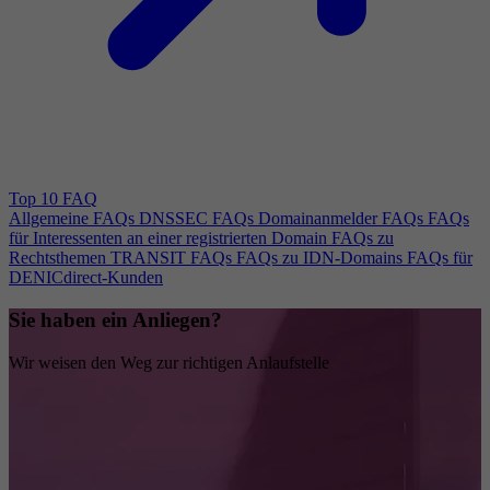
Top 10 FAQ
Allgemeine FAQs
DNSSEC FAQs
Domainanmelder FAQs
FAQs
für Interessenten an einer registrierten Domain
FAQs zu
Rechtsthemen
TRANSIT FAQs
FAQs zu IDN-Domains
FAQs für
DENICdirect-Kunden
Sie haben ein Anliegen?
Wir weisen den Weg zur richtigen Anlaufstelle