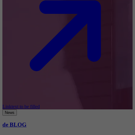
Linktext to be filled
News
de BLOG