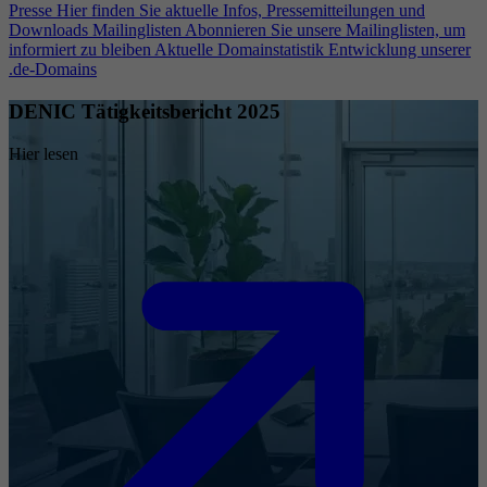
Presse
Hier finden Sie aktuelle Infos, Pressemitteilungen und
Downloads
Mailinglisten
Abonnieren Sie unsere Mailinglisten, um
informiert zu bleiben
Aktuelle Domainstatistik
Entwicklung unserer
.de-Domains
DENIC Tätigkeitsbericht 2025
Hier lesen