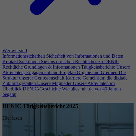
Wer wir sind
Informationssicherheit
Sicherheit von Informationen und Daten
Kontakt
So können Sie uns erreichen
Rechtliches zu DENIC
Rechtliche Grundlagen & Informationen
Tätigkeitsberichte
Unsere
Aktivitäten, Engagement und Projekte
Organe und Gremien
Die
Struktur unserer Genossenschaft
Karriere
Gemeinsam die digitale
Zukunft gestalten
Unsere Mitglieder
Unsere Aktivitäten im
Überblick
DENIC-Geschichte
Wie alles mit .de vor 40 Jahren
begann
DENIC Tätigkeitsbericht 2025
Hier lesen