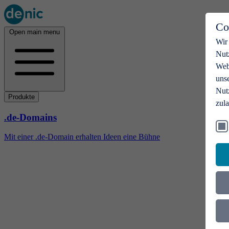
Co
Open main menu
Wir
Nut
Webs
uns
Nut
Produkte
zul
.de-Domains
Mit einer .de-Domain erhalten Ideen eine Bühne