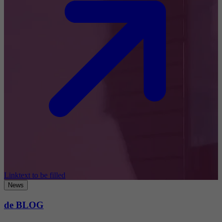
Linktext to be filled
News
de BLOG