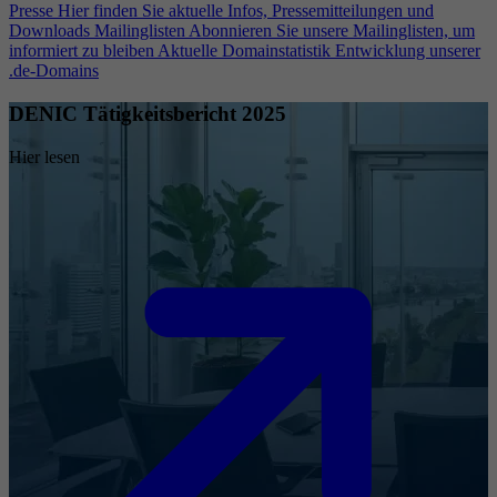
Presse
Hier finden Sie aktuelle Infos, Pressemitteilungen und
Downloads
Mailinglisten
Abonnieren Sie unsere Mailinglisten, um
informiert zu bleiben
Aktuelle Domainstatistik
Entwicklung unserer
.de-Domains
DENIC Tätigkeitsbericht 2025
Hier lesen