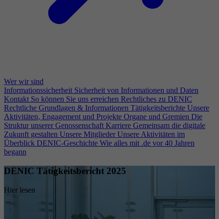
Wer wir sind
Informationssicherheit
Sicherheit von Informationen und Daten
Kontakt
So können Sie uns erreichen
Rechtliches zu DENIC
Rechtliche Grundlagen & Informationen
Tätigkeitsberichte
Unsere
Aktivitäten, Engagement und Projekte
Organe und Gremien
Die
Struktur unserer Genossenschaft
Karriere
Gemeinsam die digitale
Zukunft gestalten
Unsere Mitglieder
Unsere Aktivitäten im
Überblick
DENIC-Geschichte
Wie alles mit .de vor 40 Jahren
begann
DENIC Tätigkeitsbericht 2025
Hier lesen