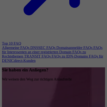
Top 10 FAQ
Allgemeine FAQs
DNSSEC FAQs
Domainanmelder FAQs
FAQs
für Interessenten an einer registrierten Domain
FAQs zu
Rechtsthemen
TRANSIT FAQs
FAQs zu IDN-Domains
FAQs für
DENICdirect-Kunden
Sie haben ein Anliegen?
Wir weisen den Weg zur richtigen Anlaufstelle