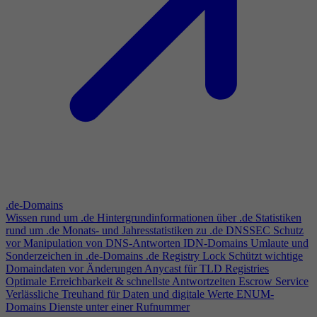
.de-Domains
Wissen rund um .de
Hintergrundinformationen über .de
Statistiken
rund um .de
Monats- und Jahresstatistiken zu .de
DNSSEC
Schutz
vor Manipulation von DNS-Antworten
IDN-Domains
Umlaute und
Sonderzeichen in .de-Domains
.de Registry Lock
Schützt wichtige
Domaindaten vor Änderungen
Anycast für TLD Registries
Optimale Erreichbarkeit & schnellste Antwortzeiten
Escrow Service
Verlässliche Treuhand für Daten und digitale Werte
ENUM-
Domains
Dienste unter einer Rufnummer