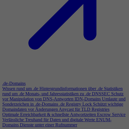
.de-Domains
Wissen rund um .de
Hintergrundinformationen über .de
Statistiken
rund um .de
Monats- und Jahresstatistiken zu .de
DNSSEC
Schutz
vor Manipulation von DNS-Antworten
IDN-Domains
Umlaute und
Sonderzeichen in .de-Domains
.de Registry Lock
Schützt wichtige
Domaindaten vor Änderungen
Anycast für TLD Registries
Optimale Erreichbarkeit & schnellste Antwortzeiten
Escrow Service
Verlässliche Treuhand für Daten und digitale Werte
ENUM-
Domains
Dienste unter einer Rufnummer