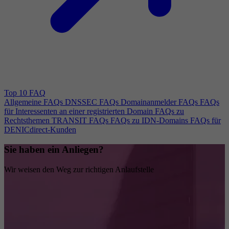
Top 10 FAQ
Allgemeine FAQs
DNSSEC FAQs
Domainanmelder FAQs
FAQs
für Interessenten an einer registrierten Domain
FAQs zu
Rechtsthemen
TRANSIT FAQs
FAQs zu IDN-Domains
FAQs für
DENICdirect-Kunden
Sie haben ein Anliegen?
Wir weisen den Weg zur richtigen Anlaufstelle