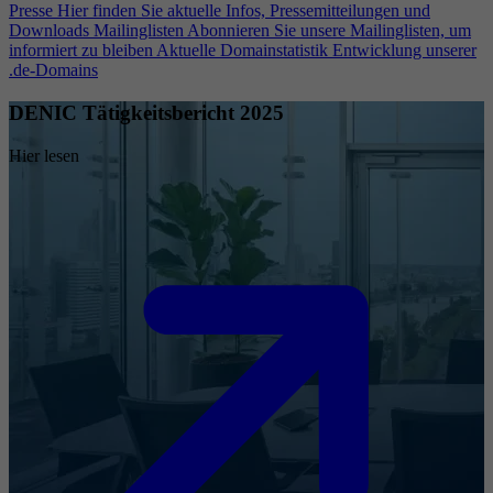
Presse
Hier finden Sie aktuelle Infos, Pressemitteilungen und
Downloads
Mailinglisten
Abonnieren Sie unsere Mailinglisten, um
informiert zu bleiben
Aktuelle Domainstatistik
Entwicklung unserer
.de-Domains
DENIC Tätigkeitsbericht 2025
Hier lesen