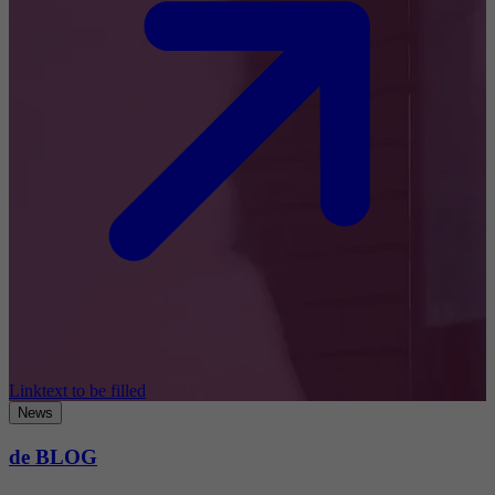
Linktext to be filled
News
de BLOG