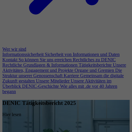
Wer wir sind
Informationssicherheit
Sicherheit von Informationen und Daten
Kontakt
So können Sie uns erreichen
Rechtliches zu DENIC
Rechtliche Grundlagen & Informationen
Tätigkeitsberichte
Unsere
Aktivitäten, Engagement und Projekte
Organe und Gremien
Die
Struktur unserer Genossenschaft
Karriere
Gemeinsam die digitale
Zukunft gestalten
Unsere Mitglieder
Unsere Aktivitäten im
Überblick
DENIC-Geschichte
Wie alles mit .de vor 40 Jahren
begann
DENIC Tätigkeitsbericht 2025
Hier lesen