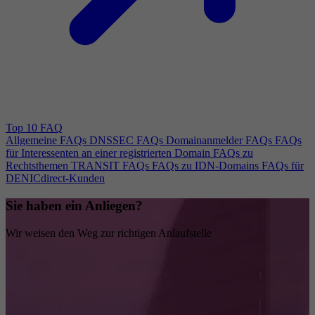
Top 10 FAQ
Allgemeine FAQs
DNSSEC FAQs
Domainanmelder FAQs
FAQs
für Interessenten an einer registrierten Domain
FAQs zu
Rechtsthemen
TRANSIT FAQs
FAQs zu IDN-Domains
FAQs für
DENICdirect-Kunden
Sie haben ein Anliegen?
Wir weisen den Weg zur richtigen Anlaufstelle