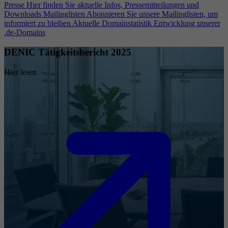
Presse
Hier finden Sie aktuelle Infos, Pressemitteilungen und
Downloads
Mailinglisten
Abonnieren Sie unsere Mailinglisten, um
informiert zu bleiben
Aktuelle Domainstatistik
Entwicklung unserer
.de-Domains
DENIC Tätigkeitsbericht 2025
Hier lesen