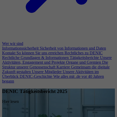
Wer wir sind
Informationssicherheit
Sicherheit von Informationen und Daten
Kontakt
So können Sie uns erreichen
Rechtliches zu DENIC
Rechtliche Grundlagen & Informationen
Tätigkeitsberichte
Unsere
Aktivitäten, Engagement und Projekte
Organe und Gremien
Die
Struktur unserer Genossenschaft
Karriere
Gemeinsam die digitale
Zukunft gestalten
Unsere Mitglieder
Unsere Aktivitäten im
Überblick
DENIC-Geschichte
Wie alles mit .de vor 40 Jahren
begann
DENIC Tätigkeitsbericht 2025
Hier lesen