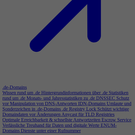
.de-Domains
Wissen rund um .de
Hintergrundinformationen über .de
Statistiken
rund um .de
Monats- und Jahresstatistiken zu .de
DNSSEC
Schutz
vor Manipulation von DNS-Antworten
IDN-Domains
Umlaute und
Sonderzeichen in .de-Domains
.de Registry Lock
Schützt wichtige
Domaindaten vor Änderungen
Anycast für TLD Registries
Optimale Erreichbarkeit & schnellste Antwortzeiten
Escrow Service
Verlässliche Treuhand für Daten und digitale Werte
ENUM-
Domains
Dienste unter einer Rufnummer