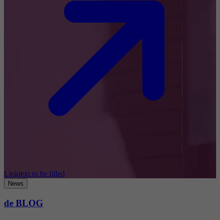
Linktext to be filled
News
de BLOG