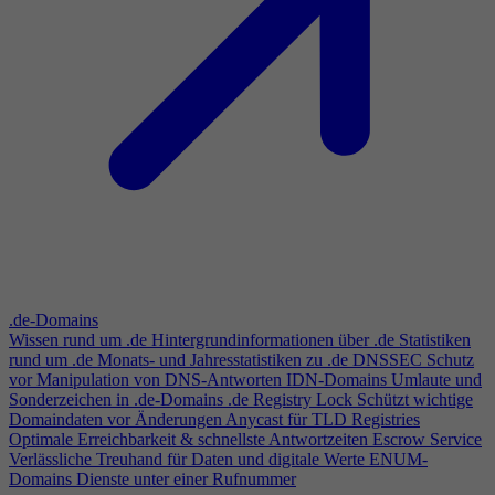
.de-Domains
Wissen rund um .de
Hintergrundinformationen über .de
Statistiken
rund um .de
Monats- und Jahresstatistiken zu .de
DNSSEC
Schutz
vor Manipulation von DNS-Antworten
IDN-Domains
Umlaute und
Sonderzeichen in .de-Domains
.de Registry Lock
Schützt wichtige
Domaindaten vor Änderungen
Anycast für TLD Registries
Optimale Erreichbarkeit & schnellste Antwortzeiten
Escrow Service
Verlässliche Treuhand für Daten und digitale Werte
ENUM-
Domains
Dienste unter einer Rufnummer