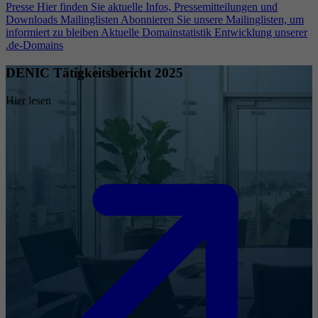
Presse
Hier finden Sie aktuelle Infos, Pressemitteilungen und
Downloads
Mailinglisten
Abonnieren Sie unsere Mailinglisten, um
informiert zu bleiben
Aktuelle Domainstatistik
Entwicklung unserer
.de-Domains
DENIC Tätigkeitsbericht 2025
Hier lesen