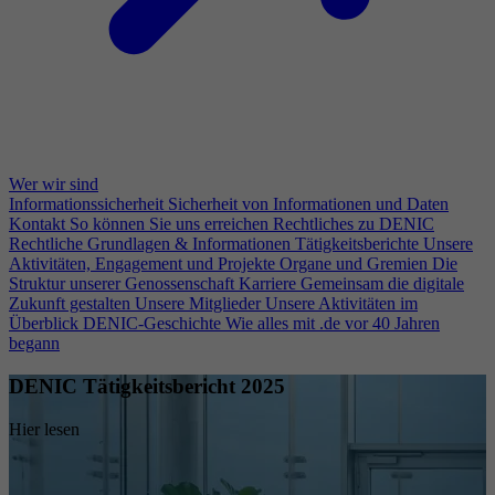
Wer wir sind
Informationssicherheit
Sicherheit von Informationen und Daten
Kontakt
So können Sie uns erreichen
Rechtliches zu DENIC
Rechtliche Grundlagen & Informationen
Tätigkeitsberichte
Unsere
Aktivitäten, Engagement und Projekte
Organe und Gremien
Die
Struktur unserer Genossenschaft
Karriere
Gemeinsam die digitale
Zukunft gestalten
Unsere Mitglieder
Unsere Aktivitäten im
Überblick
DENIC-Geschichte
Wie alles mit .de vor 40 Jahren
begann
DENIC Tätigkeitsbericht 2025
Hier lesen