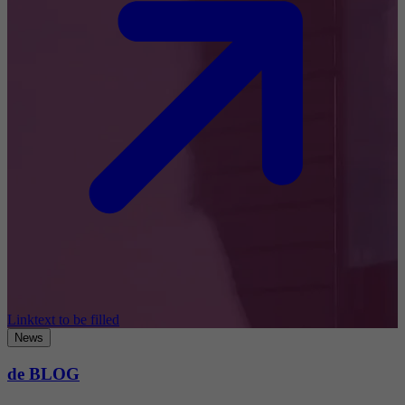
Linktext to be filled
News
de BLOG