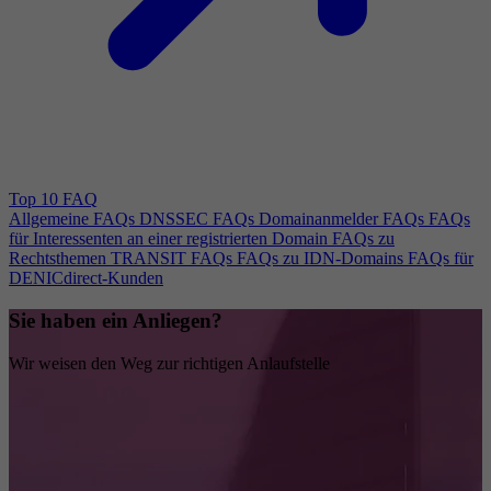
Top 10 FAQ
Allgemeine FAQs
DNSSEC FAQs
Domainanmelder FAQs
FAQs
für Interessenten an einer registrierten Domain
FAQs zu
Rechtsthemen
TRANSIT FAQs
FAQs zu IDN-Domains
FAQs für
DENICdirect-Kunden
Sie haben ein Anliegen?
Wir weisen den Weg zur richtigen Anlaufstelle