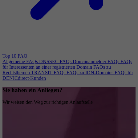
Top 10 FAQ
Allgemeine FAQs
DNSSEC FAQs
Domainanmelder FAQs
FAQs
für Interessenten an einer registrierten Domain
FAQs zu
Rechtsthemen
TRANSIT FAQs
FAQs zu IDN-Domains
FAQs für
DENICdirect-Kunden
Sie haben ein Anliegen?
Wir weisen den Weg zur richtigen Anlaufstelle