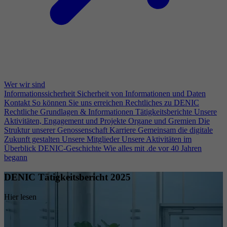
Wer wir sind
Informationssicherheit
Sicherheit von Informationen und Daten
Kontakt
So können Sie uns erreichen
Rechtliches zu DENIC
Rechtliche Grundlagen & Informationen
Tätigkeitsberichte
Unsere
Aktivitäten, Engagement und Projekte
Organe und Gremien
Die
Struktur unserer Genossenschaft
Karriere
Gemeinsam die digitale
Zukunft gestalten
Unsere Mitglieder
Unsere Aktivitäten im
Überblick
DENIC-Geschichte
Wie alles mit .de vor 40 Jahren
begann
DENIC Tätigkeitsbericht 2025
Hier lesen