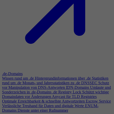
.de-Domains
Wissen rund um .de
Hintergrundinformationen über .de
Statistiken
rund um .de
Monats- und Jahresstatistiken zu .de
DNSSEC
Schutz
vor Manipulation von DNS-Antworten
IDN-Domains
Umlaute und
Sonderzeichen in .de-Domains
.de Registry Lock
Schützt wichtige
Domaindaten vor Änderungen
Anycast für TLD Registries
Optimale Erreichbarkeit & schnellste Antwortzeiten
Escrow Service
Verlässliche Treuhand für Daten und digitale Werte
ENUM-
Domains
Dienste unter einer Rufnummer