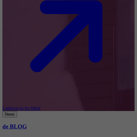
Linktext to be filled
News
de BLOG