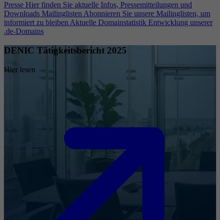
Presse
Hier finden Sie aktuelle Infos, Pressemitteilungen und
Downloads
Mailinglisten
Abonnieren Sie unsere Mailinglisten, um
informiert zu bleiben
Aktuelle Domainstatistik
Entwicklung unserer
.de-Domains
DENIC Tätigkeitsbericht 2025
Hier lesen