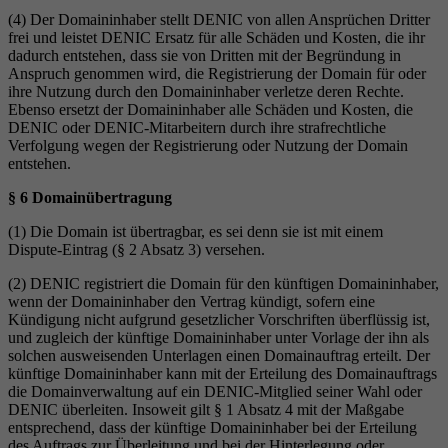
(4) Der Domaininhaber stellt DENIC von allen Ansprüchen Dritter
frei und leistet DENIC Ersatz für alle Schäden und Kosten, die ihr
dadurch entstehen, dass sie von Dritten mit der Begründung in
Anspruch genommen wird, die Registrierung der Domain für oder
ihre Nutzung durch den Domaininhaber verletze deren Rechte.
Ebenso ersetzt der Domaininhaber alle Schäden und Kosten, die
DENIC oder DENIC-Mitarbeitern durch ihre strafrechtliche
Verfolgung wegen der Registrierung oder Nutzung der Domain
entstehen.
§ 6 Domainübertragung
(1) Die Domain ist übertragbar, es sei denn sie ist mit einem
Dispute-Eintrag (§ 2 Absatz 3) versehen.
(2) DENIC registriert die Domain für den künftigen Domaininhaber,
wenn der Domaininhaber den Vertrag kündigt, sofern eine
Kündigung nicht aufgrund gesetzlicher Vorschriften überflüssig ist,
und zugleich der künftige Domaininhaber unter Vorlage der ihn als
solchen ausweisenden Unterlagen einen Domainauftrag erteilt. Der
künftige Domaininhaber kann mit der Erteilung des Domainauftrags
die Domainverwaltung auf ein DENIC-Mitglied seiner Wahl oder
DENIC überleiten. Insoweit gilt § 1 Absatz 4 mit der Maßgabe
entsprechend, dass der künftige Domaininhaber bei der Erteilung
des Auftrags zur Überleitung und bei der Hinterlegung oder