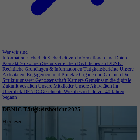
Wer wir sind
Informationssicherheit
Sicherheit von Informationen und Daten
Kontakt
So können Sie uns erreichen
Rechtliches zu DENIC
Rechtliche Grundlagen & Informationen
Tätigkeitsberichte
Unsere
Aktivitäten, Engagement und Projekte
Organe und Gremien
Die
Struktur unserer Genossenschaft
Karriere
Gemeinsam die digitale
Zukunft gestalten
Unsere Mitglieder
Unsere Aktivitäten im
Überblick
DENIC-Geschichte
Wie alles mit .de vor 40 Jahren
begann
DENIC Tätigkeitsbericht 2025
Hier lesen