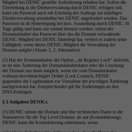
Mitglied bei DENIC gestellte Anforderung erhalten hat. Sofern die
Überleitung in die Direktverwaltung durch DENIC erfolgen soll,
kann ein Passwort auch mit Erteilung des Auftrags zur künftigen
Direktverwaltung unmittelbar bei DENIC angefordert werden. Das
Passwort ist ab Hinterlegung bei bzw. Ausstellung durch DENIC 30
Tage gültig und kann nur einmal benutzt werden; sofern der
Domaininhaber das Passwort über das die Domain verwaltende
DENIC-Mitglied bei DENIC hinterlegt hat, verliert es zudem seine
Gültigkeit, wenn dieses DENIC-Mitglied die Verwaltung der
Domain aufgibt (Absatz 3, 2. Alternative).
(5) Hat der Domaininhaber die Option „.de Registry Lock“ aktiviert,
so ist eine Änderung der Domaininhaberdaten oder die Löschung
der Domain nur dann möglich, wenn ein vom Domaininhaber
wirksam bevollmächtigter Dritter (Lock Contact), DENIC
gegenüber die Legitimation zur Vornahme der jeweiligen Änderung
nachgewiesen hat. Entsprechendes gilt für Änderungen an den
DNS-Einträgen.
§ 2 Aufgaben DENICs
(1) DENIC nimmt die Domain und ihre technischen Daten in die
Nameserver für die Top Level Domain .de auf (Konnektierung).
DENIC kann die Konnektierung unterlassen, wenn