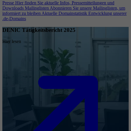
Presse
Hier finden Sie aktuelle Infos, Pressemitteilungen und
Downloads
Mailinglisten
Abonnieren Sie unsere Mailinglisten, um
informiert zu bleiben
Aktuelle Domainstatistik
Entwicklung unserer
.de-Domains
DENIC Tätigkeitsbericht 2025
Hier lesen