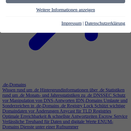
Weitere Informationen anzeigen
Impressum
|
Datenschutzerklärung
.de-Domains
Wissen rund um .de
Hintergrundinformationen über .de
Statistiken
rund um .de
Monats- und Jahresstatistiken zu .de
DNSSEC
Schutz
vor Manipulation von DNS-Antworten
IDN-Domains
Umlaute und
Sonderzeichen in .de-Domains
.de Registry Lock
Schützt wichtige
Domaindaten vor Änderungen
Anycast für TLD Registries
Optimale Erreichbarkeit & schnellste Antwortzeiten
Escrow Service
Verlässliche Treuhand für Daten und digitale Werte
ENUM-
Domains
Dienste unter einer Rufnummer