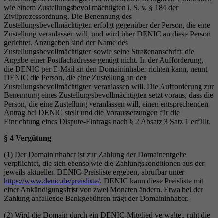
wie einem Zustellungsbevollmächtigten i. S. v. § 184 der
Zivilprozessordnung. Die Benennung des
Zustellungsbevollmächtigten erfolgt gegenüber der Person, die eine
Zustellung veranlassen will, und wird über DENIC an diese Person
gerichtet. Anzugeben sind der Name des
Zustellungsbevollmächtigten sowie seine Straßenanschrift; die
Angabe einer Postfachadresse genügt nicht. In der Aufforderung,
die DENIC per E-Mail an den Domaininhaber richten kann, nennt
DENIC die Person, die eine Zustellung an den
Zustellungsbevollmächtigten veranlassen will. Die Aufforderung zur
Benennung eines Zustellungsbevollmächtigten setzt voraus, dass die
Person, die eine Zustellung veranlassen will, einen entsprechenden
Antrag bei DENIC stellt und die Voraussetzungen für die
Einrichtung eines Dispute-Eintrags nach § 2 Absatz 3 Satz 1 erfüllt.
§ 4 Vergütung
(1) Der Domaininhaber ist zur Zahlung der Domainentgelte
verpflichtet, die sich ebenso wie die Zahlungskonditionen aus der
jeweils aktuellen DENIC-Preisliste ergeben, abrufbar unter
https://www.denic.de/preisliste/
. DENIC kann diese Preisliste mit
einer Ankündigungsfrist von zwei Monaten ändern. Etwa bei der
Zahlung anfallende Bankgebühren trägt der Domaininhaber.
(2) Wird die Domain durch ein DENIC-Mitglied verwaltet, ruht die