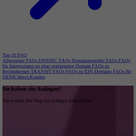
Top 10 FAQ
Allgemeine FAQs
DNSSEC FAQs
Domainanmelder FAQs
FAQs
für Interessenten an einer registrierten Domain
FAQs zu
Rechtsthemen
TRANSIT FAQs
FAQs zu IDN-Domains
FAQs für
DENICdirect-Kunden
Sie haben ein Anliegen?
Wir weisen den Weg zur richtigen Anlaufstelle