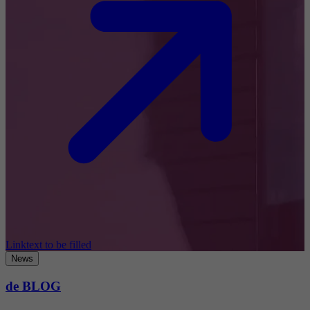
Linktext to be filled
News
de BLOG