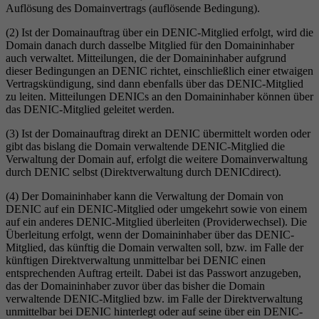
Auflösung des Domainvertrags (auflösende Bedingung).
(2) Ist der Domainauftrag über ein DENIC-Mitglied erfolgt, wird die
Domain danach durch dasselbe Mitglied für den Domaininhaber
auch verwaltet. Mitteilungen, die der Domaininhaber aufgrund
dieser Bedingungen an DENIC richtet, einschließlich einer etwaigen
Vertragskündigung, sind dann ebenfalls über das DENIC-Mitglied
zu leiten. Mitteilungen DENICs an den Domaininhaber können über
das DENIC-Mitglied geleitet werden.
(3) Ist der Domainauftrag direkt an DENIC übermittelt worden oder
gibt das bislang die Domain verwaltende DENIC-Mitglied die
Verwaltung der Domain auf, erfolgt die weitere Domainverwaltung
durch DENIC selbst (Direktverwaltung durch DENICdirect).
(4) Der Domaininhaber kann die Verwaltung der Domain von
DENIC auf ein DENIC-Mitglied oder umgekehrt sowie von einem
auf ein anderes DENIC-Mitglied überleiten (Providerwechsel). Die
Überleitung erfolgt, wenn der Domaininhaber über das DENIC-
Mitglied, das künftig die Domain verwalten soll, bzw. im Falle der
künftigen Direktverwaltung unmittelbar bei DENIC einen
entsprechenden Auftrag erteilt. Dabei ist das Passwort anzugeben,
das der Domaininhaber zuvor über das bisher die Domain
verwaltende DENIC-Mitglied bzw. im Falle der Direktverwaltung
unmittelbar bei DENIC hinterlegt oder auf seine über ein DENIC-