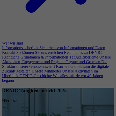
Wer wir sind
Informationssicherheit
Sicherheit von Informationen und Daten
Kontakt
So können Sie uns erreichen
Rechtliches zu DENIC
Rechtliche Grundlagen & Informationen
Tätigkeitsberichte
Unsere
Aktivitäten, Engagement und Projekte
Organe und Gremien
Die
Struktur unserer Genossenschaft
Karriere
Gemeinsam die digitale
Zukunft gestalten
Unsere Mitglieder
Unsere Aktivitäten im
Überblick
DENIC-Geschichte
Wie alles mit .de vor 40 Jahren
begann
DENIC Tätigkeitsbericht 2025
Hier lesen