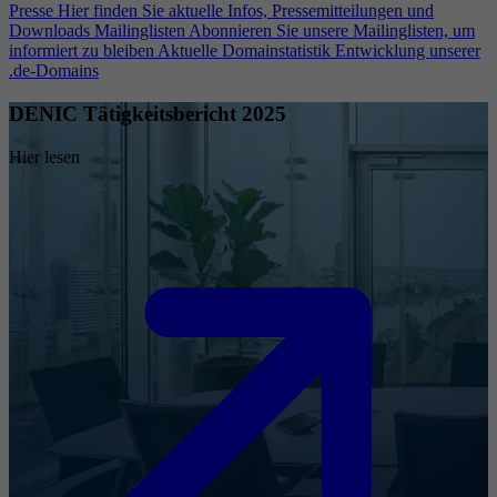
Presse
Hier finden Sie aktuelle Infos, Pressemitteilungen und
Downloads
Mailinglisten
Abonnieren Sie unsere Mailinglisten, um
informiert zu bleiben
Aktuelle Domainstatistik
Entwicklung unserer
.de-Domains
DENIC Tätigkeitsbericht 2025
Hier lesen