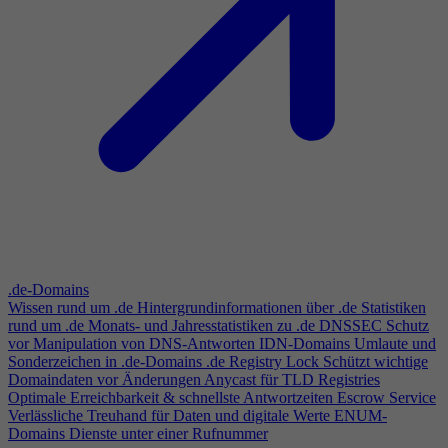
.de-Domains
Wissen rund um .de
Hintergrundinformationen über .de
Statistiken
rund um .de
Monats- und Jahresstatistiken zu .de
DNSSEC
Schutz
vor Manipulation von DNS-Antworten
IDN-Domains
Umlaute und
Sonderzeichen in .de-Domains
.de Registry Lock
Schützt wichtige
Domaindaten vor Änderungen
Anycast für TLD Registries
Optimale Erreichbarkeit & schnellste Antwortzeiten
Escrow Service
Verlässliche Treuhand für Daten und digitale Werte
ENUM-
Domains
Dienste unter einer Rufnummer