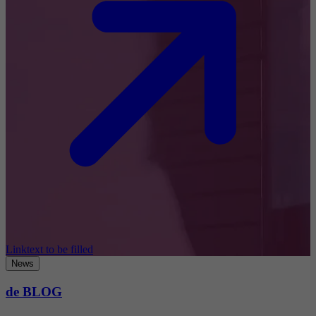
Linktext to be filled
News
de BLOG