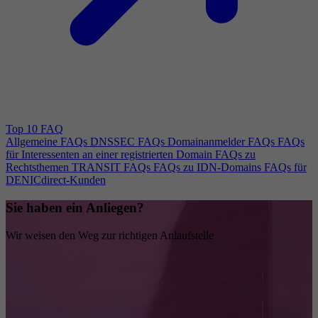
Top 10 FAQ
Allgemeine FAQs
DNSSEC FAQs
Domainanmelder FAQs
FAQs
für Interessenten an einer registrierten Domain
FAQs zu
Rechtsthemen
TRANSIT FAQs
FAQs zu IDN-Domains
FAQs für
DENICdirect-Kunden
Sie haben ein Anliegen?
Wir weisen den Weg zur richtigen Anlaufstelle