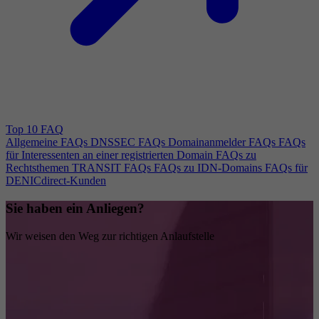
Top 10 FAQ
Allgemeine FAQs
DNSSEC FAQs
Domainanmelder FAQs
FAQs
für Interessenten an einer registrierten Domain
FAQs zu
Rechtsthemen
TRANSIT FAQs
FAQs zu IDN-Domains
FAQs für
DENICdirect-Kunden
Sie haben ein Anliegen?
Wir weisen den Weg zur richtigen Anlaufstelle