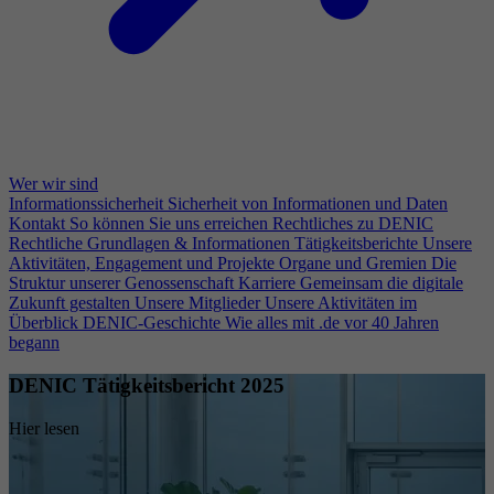
Wer wir sind
Informationssicherheit
Sicherheit von Informationen und Daten
Kontakt
So können Sie uns erreichen
Rechtliches zu DENIC
Rechtliche Grundlagen & Informationen
Tätigkeitsberichte
Unsere
Aktivitäten, Engagement und Projekte
Organe und Gremien
Die
Struktur unserer Genossenschaft
Karriere
Gemeinsam die digitale
Zukunft gestalten
Unsere Mitglieder
Unsere Aktivitäten im
Überblick
DENIC-Geschichte
Wie alles mit .de vor 40 Jahren
begann
DENIC Tätigkeitsbericht 2025
Hier lesen