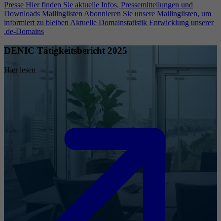
Presse
Hier finden Sie aktuelle Infos, Pressemitteilungen und
Downloads
Mailinglisten
Abonnieren Sie unsere Mailinglisten, um
informiert zu bleiben
Aktuelle Domainstatistik
Entwicklung unserer
.de-Domains
DENIC Tätigkeitsbericht 2025
Hier lesen