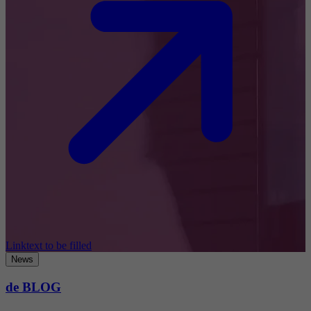
Linktext to be filled
News
de BLOG