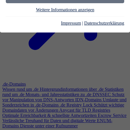
Weitere Informationen anzeigen
Impressum
|
Datenschutzerklärung
.de-Domains
Wissen rund um .de
Hintergrundinformationen über .de
Statistiken
rund um .de
Monats- und Jahresstatistiken zu .de
DNSSEC
Schutz
vor Manipulation von DNS-Antworten
IDN-Domains
Umlaute und
Sonderzeichen in .de-Domains
.de Registry Lock
Schützt wichtige
Domaindaten vor Änderungen
Anycast für TLD Registries
Optimale Erreichbarkeit & schnellste Antwortzeiten
Escrow Service
Verlässliche Treuhand für Daten und digitale Werte
ENUM-
Domains
Dienste unter einer Rufnummer