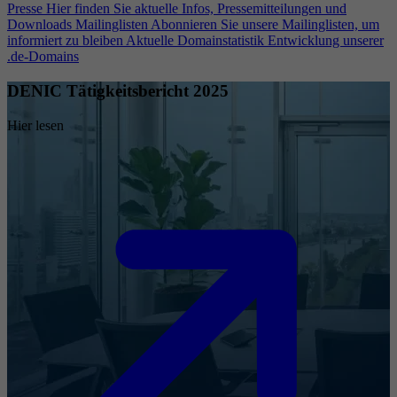
Presse
Hier finden Sie aktuelle Infos, Pressemitteilungen und
Downloads
Mailinglisten
Abonnieren Sie unsere Mailinglisten, um
informiert zu bleiben
Aktuelle Domainstatistik
Entwicklung unserer
.de-Domains
DENIC Tätigkeitsbericht 2025
Hier lesen