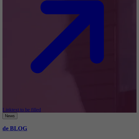
Linktext to be filled
News
de BLOG