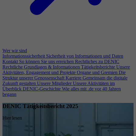
Wer wir sind
Informationssicherheit
Sicherheit von Informationen und Daten
Kontakt
So können Sie uns erreichen
Rechtliches zu DENIC
Rechtliche Grundlagen & Informationen
Tätigkeitsberichte
Unsere
Aktivitäten, Engagement und Projekte
Organe und Gremien
Die
Struktur unserer Genossenschaft
Karriere
Gemeinsam die digitale
Zukunft gestalten
Unsere Mitglieder
Unsere Aktivitäten im
Überblick
DENIC-Geschichte
Wie alles mit .de vor 40 Jahren
begann
DENIC Tätigkeitsbericht 2025
Hier lesen