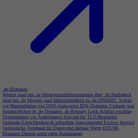
.de-Domains
Wissen rund um .de
Hintergrundinformationen über .de
Statistiken
rund um .de
Monats- und Jahresstatistiken zu .de
DNSSEC
Schutz
vor Manipulation von DNS-Antworten
IDN-Domains
Umlaute und
Sonderzeichen in .de-Domains
.de Registry Lock
Schützt wichtige
Domaindaten vor Änderungen
Anycast für TLD Registries
Optimale Erreichbarkeit & schnellste Antwortzeiten
Escrow Service
Verlässliche Treuhand für Daten und digitale Werte
ENUM-
Domains
Dienste unter einer Rufnummer