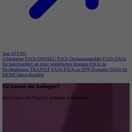
Top 10 FAQ
Allgemeine FAQs
DNSSEC FAQs
Domainanmelder FAQs
FAQs
für Interessenten an einer registrierten Domain
FAQs zu
Rechtsthemen
TRANSIT FAQs
FAQs zu IDN-Domains
FAQs für
DENICdirect-Kunden
Sie haben ein Anliegen?
Wir weisen den Weg zur richtigen Anlaufstelle