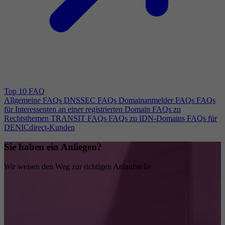
Top 10 FAQ
Allgemeine FAQs
DNSSEC FAQs
Domainanmelder FAQs
FAQs
für Interessenten an einer registrierten Domain
FAQs zu
Rechtsthemen
TRANSIT FAQs
FAQs zu IDN-Domains
FAQs für
DENICdirect-Kunden
Sie haben ein Anliegen?
Wir weisen den Weg zur richtigen Anlaufstelle