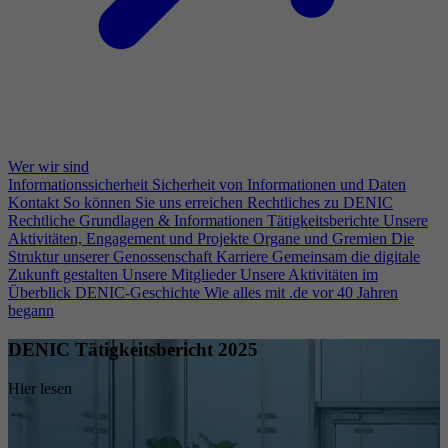
Wer wir sind
Informationssicherheit
Sicherheit von Informationen und Daten
Kontakt
So können Sie uns erreichen
Rechtliches zu DENIC
Rechtliche Grundlagen & Informationen
Tätigkeitsberichte
Unsere
Aktivitäten, Engagement und Projekte
Organe und Gremien
Die
Struktur unserer Genossenschaft
Karriere
Gemeinsam die digitale
Zukunft gestalten
Unsere Mitglieder
Unsere Aktivitäten im
Überblick
DENIC-Geschichte
Wie alles mit .de vor 40 Jahren
begann
DENIC Tätigkeitsbericht 2025
Hier lesen