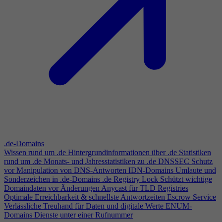
.de-Domains
Wissen rund um .de
Hintergrundinformationen über .de
Statistiken
rund um .de
Monats- und Jahresstatistiken zu .de
DNSSEC
Schutz
vor Manipulation von DNS-Antworten
IDN-Domains
Umlaute und
Sonderzeichen in .de-Domains
.de Registry Lock
Schützt wichtige
Domaindaten vor Änderungen
Anycast für TLD Registries
Optimale Erreichbarkeit & schnellste Antwortzeiten
Escrow Service
Verlässliche Treuhand für Daten und digitale Werte
ENUM-
Domains
Dienste unter einer Rufnummer