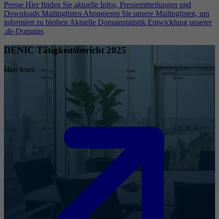
Presse
Hier finden Sie aktuelle Infos, Pressemitteilungen und
Downloads
Mailinglisten
Abonnieren Sie unsere Mailinglisten, um
informiert zu bleiben
Aktuelle Domainstatistik
Entwicklung unserer
.de-Domains
DENIC Tätigkeitsbericht 2025
Hier lesen