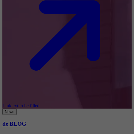
Linktext to be filled
News
de BLOG