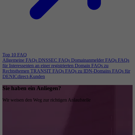
Top 10 FAQ
Allgemeine FAQs
DNSSEC FAQs
Domainanmelder FAQs
FAQs
für Interessenten an einer registrierten Domain
FAQs zu
Rechtsthemen
TRANSIT FAQs
FAQs zu IDN-Domains
FAQs für
DENICdirect-Kunden
Sie haben ein Anliegen?
Wir weisen den Weg zur richtigen Anlaufstelle