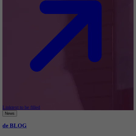
Linktext to be filled
News
de BLOG