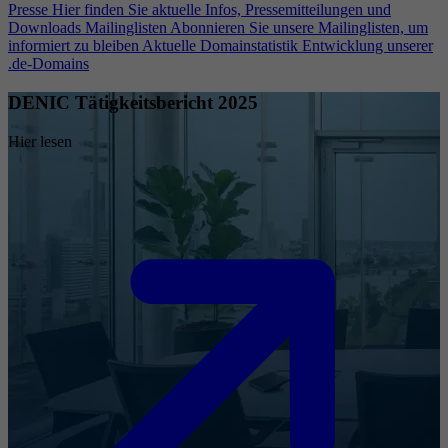
Presse
Hier finden Sie aktuelle Infos, Pressemitteilungen und
Downloads
Mailinglisten
Abonnieren Sie unsere Mailinglisten, um
informiert zu bleiben
Aktuelle Domainstatistik
Entwicklung unserer
.de-Domains
DENIC Tätigkeitsbericht 2025
Hier lesen