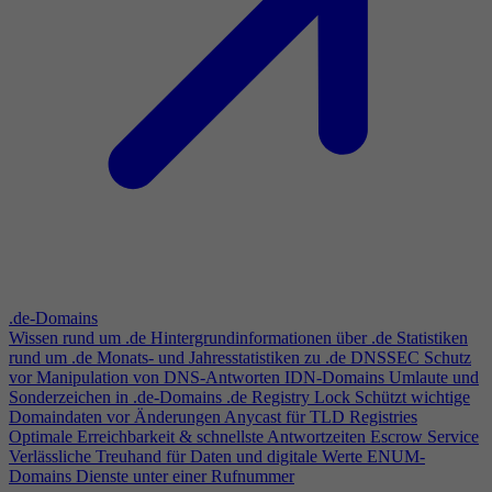
.de-Domains
Wissen rund um .de
Hintergrundinformationen über .de
Statistiken
rund um .de
Monats- und Jahresstatistiken zu .de
DNSSEC
Schutz
vor Manipulation von DNS-Antworten
IDN-Domains
Umlaute und
Sonderzeichen in .de-Domains
.de Registry Lock
Schützt wichtige
Domaindaten vor Änderungen
Anycast für TLD Registries
Optimale Erreichbarkeit & schnellste Antwortzeiten
Escrow Service
Verlässliche Treuhand für Daten und digitale Werte
ENUM-
Domains
Dienste unter einer Rufnummer