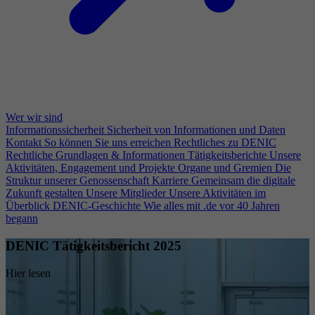
Wer wir sind
Informationssicherheit
Sicherheit von Informationen und Daten
Kontakt
So können Sie uns erreichen
Rechtliches zu DENIC
Rechtliche Grundlagen & Informationen
Tätigkeitsberichte
Unsere
Aktivitäten, Engagement und Projekte
Organe und Gremien
Die
Struktur unserer Genossenschaft
Karriere
Gemeinsam die digitale
Zukunft gestalten
Unsere Mitglieder
Unsere Aktivitäten im
Überblick
DENIC-Geschichte
Wie alles mit .de vor 40 Jahren
begann
DENIC Tätigkeitsbericht 2025
Hier lesen