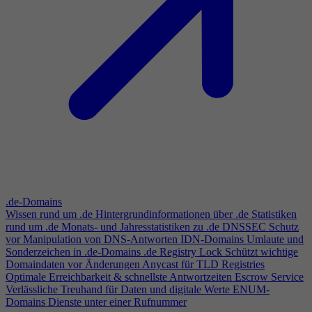
.de-Domains
Wissen rund um .de
Hintergrundinformationen über .de
Statistiken
rund um .de
Monats- und Jahresstatistiken zu .de
DNSSEC
Schutz
vor Manipulation von DNS-Antworten
IDN-Domains
Umlaute und
Sonderzeichen in .de-Domains
.de Registry Lock
Schützt wichtige
Domaindaten vor Änderungen
Anycast für TLD Registries
Optimale Erreichbarkeit & schnellste Antwortzeiten
Escrow Service
Verlässliche Treuhand für Daten und digitale Werte
ENUM-
Domains
Dienste unter einer Rufnummer