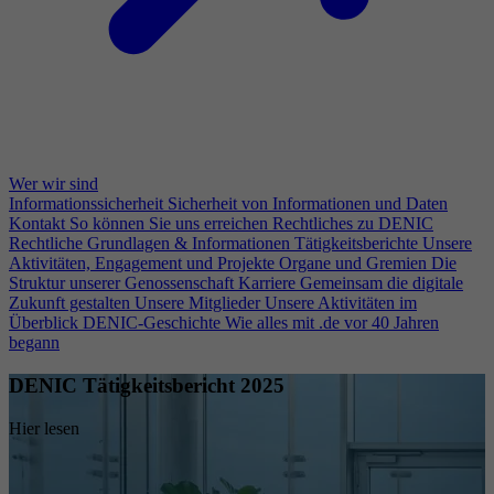
Wer wir sind
Informationssicherheit
Sicherheit von Informationen und Daten
Kontakt
So können Sie uns erreichen
Rechtliches zu DENIC
Rechtliche Grundlagen & Informationen
Tätigkeitsberichte
Unsere
Aktivitäten, Engagement und Projekte
Organe und Gremien
Die
Struktur unserer Genossenschaft
Karriere
Gemeinsam die digitale
Zukunft gestalten
Unsere Mitglieder
Unsere Aktivitäten im
Überblick
DENIC-Geschichte
Wie alles mit .de vor 40 Jahren
begann
DENIC Tätigkeitsbericht 2025
Hier lesen