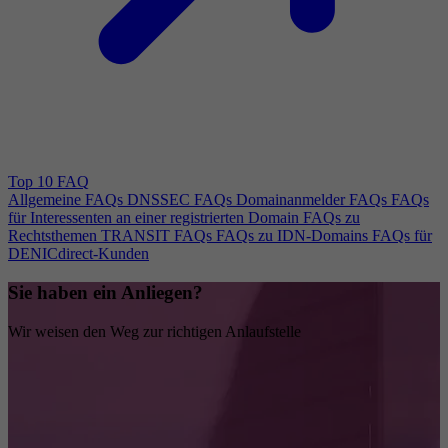
Top 10 FAQ
Allgemeine FAQs
DNSSEC FAQs
Domainanmelder FAQs
FAQs
für Interessenten an einer registrierten Domain
FAQs zu
Rechtsthemen
TRANSIT FAQs
FAQs zu IDN-Domains
FAQs für
DENICdirect-Kunden
Sie haben ein Anliegen?
Wir weisen den Weg zur richtigen Anlaufstelle