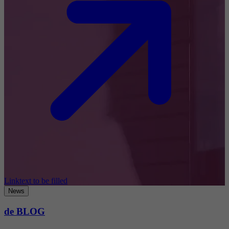
Linktext to be filled
News
de BLOG