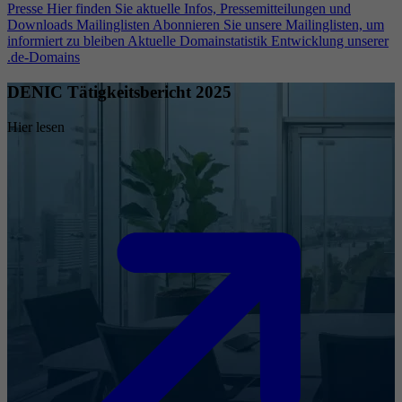
Presse
Hier finden Sie aktuelle Infos, Pressemitteilungen und
Downloads
Mailinglisten
Abonnieren Sie unsere Mailinglisten, um
informiert zu bleiben
Aktuelle Domainstatistik
Entwicklung unserer
.de-Domains
DENIC Tätigkeitsbericht 2025
Hier lesen