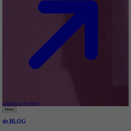
Linktext to be filled
News
de BLOG