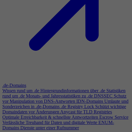
.de-Domains
Wissen rund um .de
Hintergrundinformationen über .de
Statistiken
rund um .de
Monats- und Jahresstatistiken zu .de
DNSSEC
Schutz
vor Manipulation von DNS-Antworten
IDN-Domains
Umlaute und
Sonderzeichen in .de-Domains
.de Registry Lock
Schützt wichtige
Domaindaten vor Änderungen
Anycast für TLD Registries
Optimale Erreichbarkeit & schnellste Antwortzeiten
Escrow Service
Verlässliche Treuhand für Daten und digitale Werte
ENUM-
Domains
Dienste unter einer Rufnummer