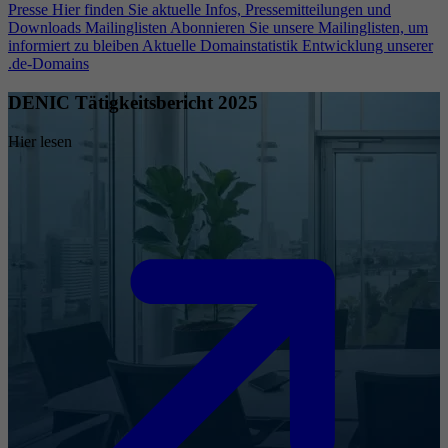
Presse
Hier finden Sie aktuelle Infos, Pressemitteilungen und
Downloads
Mailinglisten
Abonnieren Sie unsere Mailinglisten, um
informiert zu bleiben
Aktuelle Domainstatistik
Entwicklung unserer
.de-Domains
DENIC Tätigkeitsbericht 2025
Hier lesen