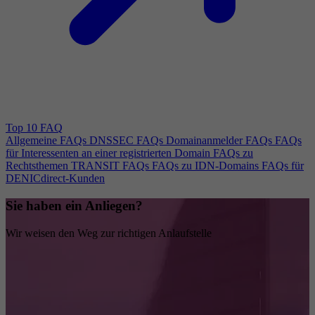
Top 10 FAQ
Allgemeine FAQs
DNSSEC FAQs
Domainanmelder FAQs
FAQs
für Interessenten an einer registrierten Domain
FAQs zu
Rechtsthemen
TRANSIT FAQs
FAQs zu IDN-Domains
FAQs für
DENICdirect-Kunden
Sie haben ein Anliegen?
Wir weisen den Weg zur richtigen Anlaufstelle