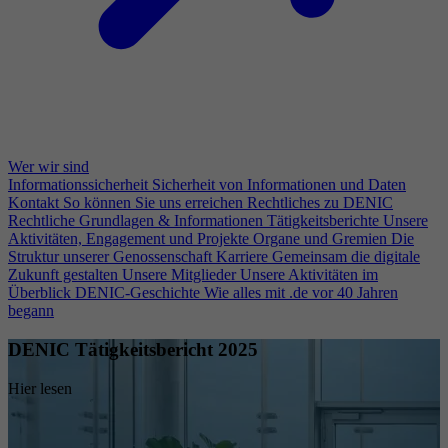
Wer wir sind
Informationssicherheit
Sicherheit von Informationen und Daten
Kontakt
So können Sie uns erreichen
Rechtliches zu DENIC
Rechtliche Grundlagen & Informationen
Tätigkeitsberichte
Unsere
Aktivitäten, Engagement und Projekte
Organe und Gremien
Die
Struktur unserer Genossenschaft
Karriere
Gemeinsam die digitale
Zukunft gestalten
Unsere Mitglieder
Unsere Aktivitäten im
Überblick
DENIC-Geschichte
Wie alles mit .de vor 40 Jahren
begann
DENIC Tätigkeitsbericht 2025
Hier lesen