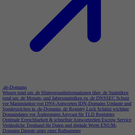
.de-Domains
Wissen rund um .de
Hintergrundinformationen über .de
Statistiken
rund um .de
Monats- und Jahresstatistiken zu .de
DNSSEC
Schutz
vor Manipulation von DNS-Antworten
IDN-Domains
Umlaute und
Sonderzeichen in .de-Domains
.de Registry Lock
Schützt wichtige
Domaindaten vor Änderungen
Anycast für TLD Registries
Optimale Erreichbarkeit & schnellste Antwortzeiten
Escrow Service
Verlässliche Treuhand für Daten und digitale Werte
ENUM-
Domains
Dienste unter einer Rufnummer