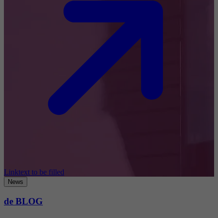
Linktext to be filled
News
de BLOG