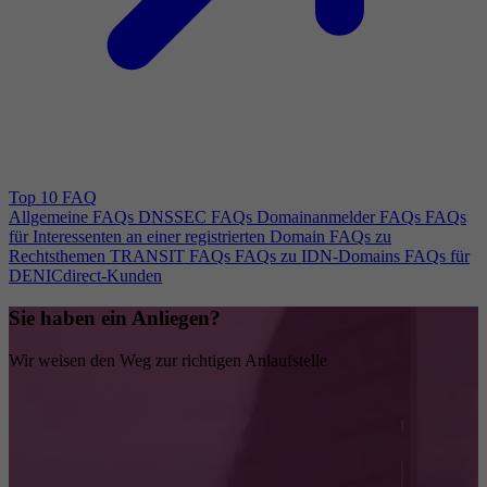
Top 10 FAQ
Allgemeine FAQs
DNSSEC FAQs
Domainanmelder FAQs
FAQs
für Interessenten an einer registrierten Domain
FAQs zu
Rechtsthemen
TRANSIT FAQs
FAQs zu IDN-Domains
FAQs für
DENICdirect-Kunden
Sie haben ein Anliegen?
Wir weisen den Weg zur richtigen Anlaufstelle