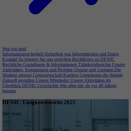
Wer wir sind
Informationssicherheit
Sicherheit von Informationen und Daten
Kontakt
So können Sie uns erreichen
Rechtliches zu DENIC
Rechtliche Grundlagen & Informationen
Tätigkeitsberichte
Unsere
Aktivitäten, Engagement und Projekte
Organe und Gremien
Die
Struktur unserer Genossenschaft
Karriere
Gemeinsam die digitale
Zukunft gestalten
Unsere Mitglieder
Unsere Aktivitäten im
Überblick
DENIC-Geschichte
Wie alles mit .de vor 40 Jahren
begann
DENIC Tätigkeitsbericht 2025
Hier lesen