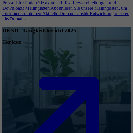
Presse
Hier finden Sie aktuelle Infos, Pressemitteilungen und
Downloads
Mailinglisten
Abonnieren Sie unsere Mailinglisten, um
informiert zu bleiben
Aktuelle Domainstatistik
Entwicklung unserer
.de-Domains
DENIC Tätigkeitsbericht 2025
Hier lesen