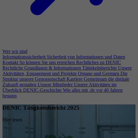
Wer wir sind
Informationssicherheit
Sicherheit von Informationen und Daten
Kontakt
So können Sie uns erreichen
Rechtliches zu DENIC
Rechtliche Grundlagen & Informationen
Tätigkeitsberichte
Unsere
Aktivitäten, Engagement und Projekte
Organe und Gremien
Die
Struktur unserer Genossenschaft
Karriere
Gemeinsam die digitale
Zukunft gestalten
Unsere Mitglieder
Unsere Aktivitäten im
Überblick
DENIC-Geschichte
Wie alles mit .de vor 40 Jahren
begann
DENIC Tätigkeitsbericht 2025
Hier lesen