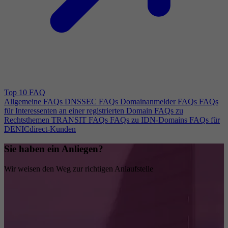
Top 10 FAQ
Allgemeine FAQs
DNSSEC FAQs
Domainanmelder FAQs
FAQs
für Interessenten an einer registrierten Domain
FAQs zu
Rechtsthemen
TRANSIT FAQs
FAQs zu IDN-Domains
FAQs für
DENICdirect-Kunden
Sie haben ein Anliegen?
Wir weisen den Weg zur richtigen Anlaufstelle