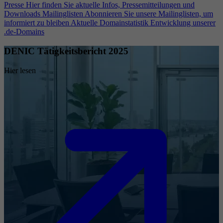
Presse
Hier finden Sie aktuelle Infos, Pressemitteilungen und
Downloads
Mailinglisten
Abonnieren Sie unsere Mailinglisten, um
informiert zu bleiben
Aktuelle Domainstatistik
Entwicklung unserer
.de-Domains
DENIC Tätigkeitsbericht 2025
Hier lesen