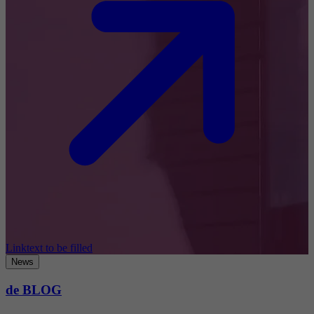
Linktext to be filled
News
de BLOG