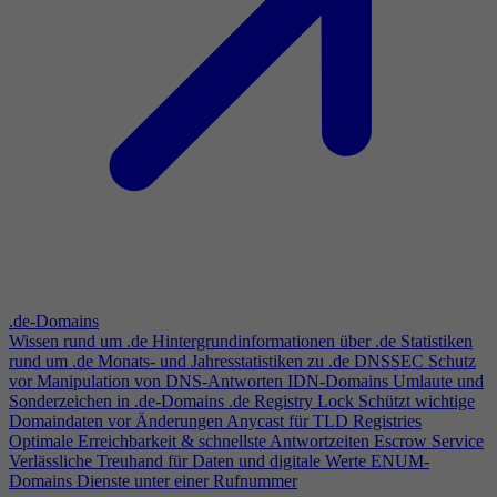
.de-Domains
Wissen rund um .de
Hintergrundinformationen über .de
Statistiken
rund um .de
Monats- und Jahresstatistiken zu .de
DNSSEC
Schutz
vor Manipulation von DNS-Antworten
IDN-Domains
Umlaute und
Sonderzeichen in .de-Domains
.de Registry Lock
Schützt wichtige
Domaindaten vor Änderungen
Anycast für TLD Registries
Optimale Erreichbarkeit & schnellste Antwortzeiten
Escrow Service
Verlässliche Treuhand für Daten und digitale Werte
ENUM-
Domains
Dienste unter einer Rufnummer