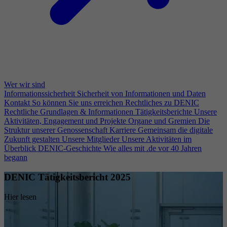
Wer wir sind
Informationssicherheit
Sicherheit von Informationen und Daten
Kontakt
So können Sie uns erreichen
Rechtliches zu DENIC
Rechtliche Grundlagen & Informationen
Tätigkeitsberichte
Unsere
Aktivitäten, Engagement und Projekte
Organe und Gremien
Die
Struktur unserer Genossenschaft
Karriere
Gemeinsam die digitale
Zukunft gestalten
Unsere Mitglieder
Unsere Aktivitäten im
Überblick
DENIC-Geschichte
Wie alles mit .de vor 40 Jahren
begann
DENIC Tätigkeitsbericht 2025
Hier lesen