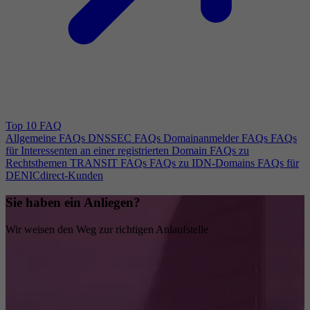
Top 10 FAQ
Allgemeine FAQs
DNSSEC FAQs
Domainanmelder FAQs
FAQs
für Interessenten an einer registrierten Domain
FAQs zu
Rechtsthemen
TRANSIT FAQs
FAQs zu IDN-Domains
FAQs für
DENICdirect-Kunden
Sie haben ein Anliegen?
Wir weisen den Weg zur richtigen Anlaufstelle