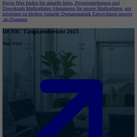
Presse
Hier finden Sie aktuelle Infos, Pressemitteilungen und
Downloads
Mailinglisten
Abonnieren Sie unsere Mailinglisten, um
informiert zu bleiben
Aktuelle Domainstatistik
Entwicklung unserer
.de-Domains
DENIC Tätigkeitsbericht 2025
Hier lesen