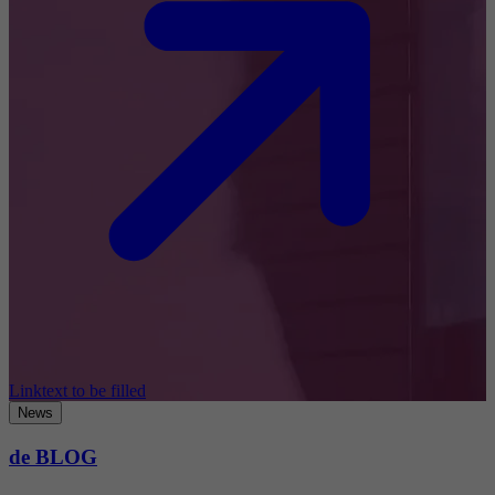
Linktext to be filled
News
de BLOG