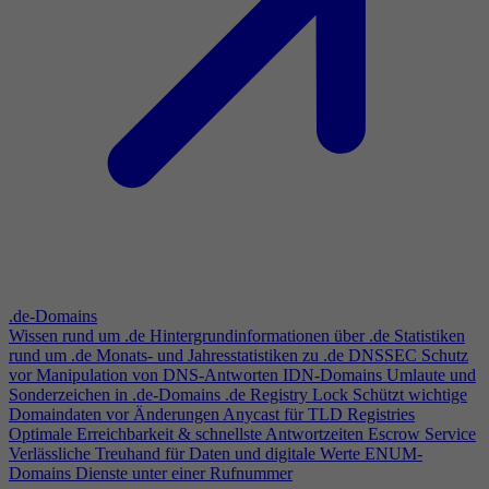
.de-Domains
Wissen rund um .de
Hintergrundinformationen über .de
Statistiken
rund um .de
Monats- und Jahresstatistiken zu .de
DNSSEC
Schutz
vor Manipulation von DNS-Antworten
IDN-Domains
Umlaute und
Sonderzeichen in .de-Domains
.de Registry Lock
Schützt wichtige
Domaindaten vor Änderungen
Anycast für TLD Registries
Optimale Erreichbarkeit & schnellste Antwortzeiten
Escrow Service
Verlässliche Treuhand für Daten und digitale Werte
ENUM-
Domains
Dienste unter einer Rufnummer