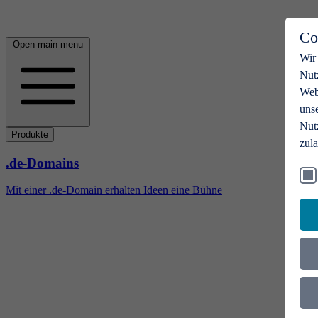
Co
Open main menu
Wir
Nut
Webs
uns
Nut
Produkte
zul
.de-Domains
Mit einer .de-Domain erhalten Ideen eine Bühne