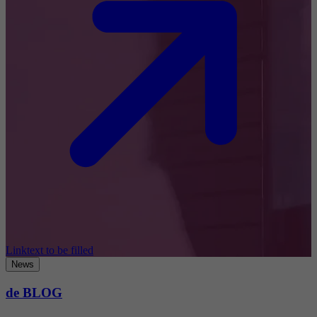
Linktext to be filled
News
de BLOG