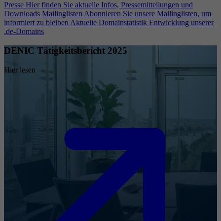
Presse
Hier finden Sie aktuelle Infos, Pressemitteilungen und
Downloads
Mailinglisten
Abonnieren Sie unsere Mailinglisten, um
informiert zu bleiben
Aktuelle Domainstatistik
Entwicklung unserer
.de-Domains
DENIC Tätigkeitsbericht 2025
Hier lesen