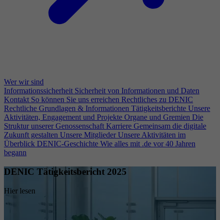
Wer wir sind
Informationssicherheit
Sicherheit von Informationen und Daten
Kontakt
So können Sie uns erreichen
Rechtliches zu DENIC
Rechtliche Grundlagen & Informationen
Tätigkeitsberichte
Unsere
Aktivitäten, Engagement und Projekte
Organe und Gremien
Die
Struktur unserer Genossenschaft
Karriere
Gemeinsam die digitale
Zukunft gestalten
Unsere Mitglieder
Unsere Aktivitäten im
Überblick
DENIC-Geschichte
Wie alles mit .de vor 40 Jahren
begann
DENIC Tätigkeitsbericht 2025
Hier lesen