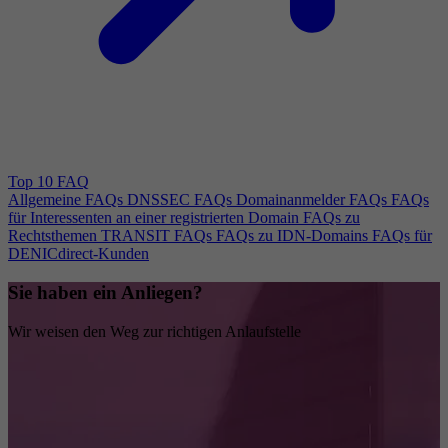
Top 10 FAQ
Allgemeine FAQs
DNSSEC FAQs
Domainanmelder FAQs
FAQs
für Interessenten an einer registrierten Domain
FAQs zu
Rechtsthemen
TRANSIT FAQs
FAQs zu IDN-Domains
FAQs für
DENICdirect-Kunden
Sie haben ein Anliegen?
Wir weisen den Weg zur richtigen Anlaufstelle