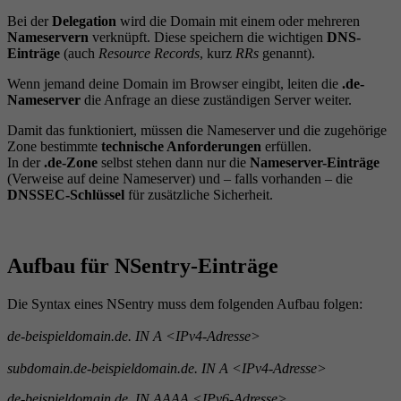
Bei der
Delegation
wird die Domain mit einem oder mehreren
Nameservern
verknüpft. Diese speichern die wichtigen
DNS-
Einträge
(auch
Resource Records
, kurz
RRs
genannt).
Wenn jemand deine Domain im Browser eingibt, leiten die
.de-
Nameserver
die Anfrage an diese zuständigen Server weiter.
Damit das funktioniert, müssen die Nameserver und die zugehörige
Zone bestimmte
technische Anforderungen
erfüllen.
In der
.de-Zone
selbst stehen dann nur die
Nameserver-Einträge
(Verweise auf deine Nameserver) und – falls vorhanden – die
DNSSEC-Schlüssel
für zusätzliche Sicherheit.
Aufbau für NSentry-Einträge
Die Syntax eines NSentry muss dem folgenden Aufbau folgen:
de-beispieldomain.de. IN A <IPv4-Adresse>
subdomain.de-beispieldomain.de. IN A <IPv4-Adresse>
de-beispieldomain.de. IN AAAA <IPv6-Adresse>