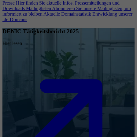
Presse
Hier finden Sie aktuelle Infos, Pressemitteilungen und
Downloads
Mailinglisten
Abonnieren Sie unsere Mailinglisten, um
informiert zu bleiben
Aktuelle Domainstatistik
Entwicklung unserer
.de-Domains
DENIC Tätigkeitsbericht 2025
Hier lesen