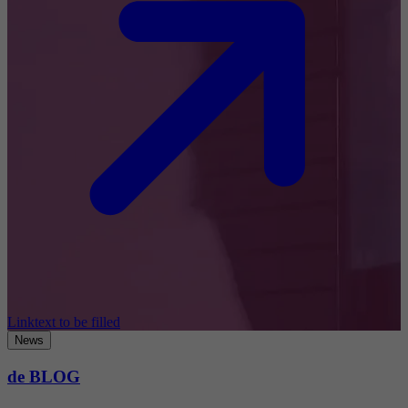
Linktext to be filled
News
de BLOG