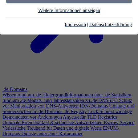
Weitere Informationen anzeigen
Impressum
|
Datenschutzerklärung
.de-Domains
Wissen rund um .de
Hintergrundinformationen über .de
Statistiken
rund um .de
Monats- und Jahresstatistiken zu .de
DNSSEC
Schutz
vor Manipulation von DNS-Antworten
IDN-Domains
Umlaute und
Sonderzeichen in .de-Domains
.de Registry Lock
Schützt wichtige
Domaindaten vor Änderungen
Anycast für TLD Registries
Optimale Erreichbarkeit & schnellste Antwortzeiten
Escrow Service
Verlässliche Treuhand für Daten und digitale Werte
ENUM-
Domains
Dienste unter einer Rufnummer