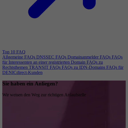
Top 10 FAQ
Allgemeine FAQs
DNSSEC FAQs
Domainanmelder FAQs
FAQs
für Interessenten an einer registrierten Domain
FAQs zu
Rechtsthemen
TRANSIT FAQs
FAQs zu IDN-Domains
FAQs für
DENICdirect-Kunden
Sie haben ein Anliegen?
Wir weisen den Weg zur richtigen Anlaufstelle