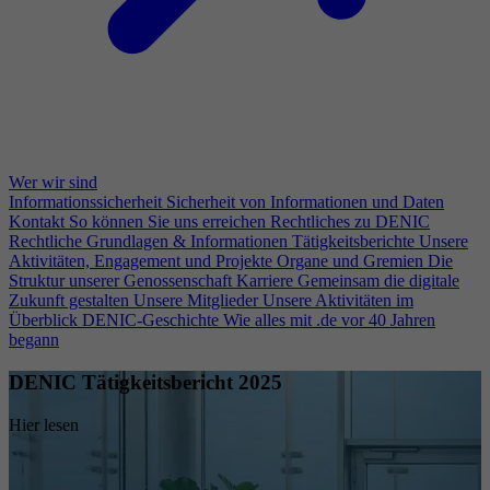
Wer wir sind
Informationssicherheit
Sicherheit von Informationen und Daten
Kontakt
So können Sie uns erreichen
Rechtliches zu DENIC
Rechtliche Grundlagen & Informationen
Tätigkeitsberichte
Unsere
Aktivitäten, Engagement und Projekte
Organe und Gremien
Die
Struktur unserer Genossenschaft
Karriere
Gemeinsam die digitale
Zukunft gestalten
Unsere Mitglieder
Unsere Aktivitäten im
Überblick
DENIC-Geschichte
Wie alles mit .de vor 40 Jahren
begann
DENIC Tätigkeitsbericht 2025
Hier lesen