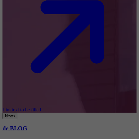
Linktext to be filled
News
de BLOG