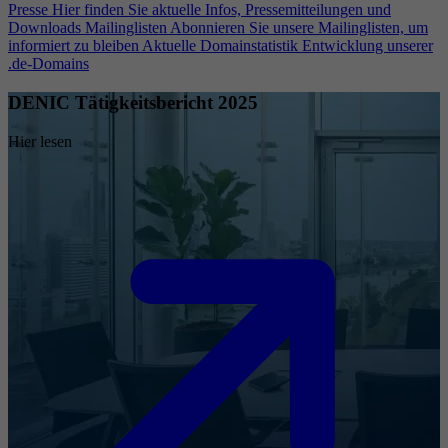
Presse
Hier finden Sie aktuelle Infos, Pressemitteilungen und
Downloads
Mailinglisten
Abonnieren Sie unsere Mailinglisten, um
informiert zu bleiben
Aktuelle Domainstatistik
Entwicklung unserer
.de-Domains
DENIC Tätigkeitsbericht 2025
Hier lesen