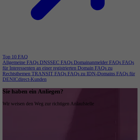
Top 10 FAQ
Allgemeine FAQs
DNSSEC FAQs
Domainanmelder FAQs
FAQs
für Interessenten an einer registrierten Domain
FAQs zu
Rechtsthemen
TRANSIT FAQs
FAQs zu IDN-Domains
FAQs für
DENICdirect-Kunden
Sie haben ein Anliegen?
Wir weisen den Weg zur richtigen Anlaufstelle