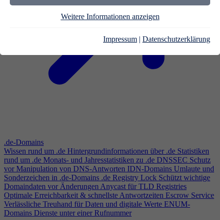
Weitere Informationen anzeigen
Impressum
|
Datenschutzerklärung
.de-Domains
Wissen rund um .de
Hintergrundinformationen über .de
Statistiken
rund um .de
Monats- und Jahresstatistiken zu .de
DNSSEC
Schutz
vor Manipulation von DNS-Antworten
IDN-Domains
Umlaute und
Sonderzeichen in .de-Domains
.de Registry Lock
Schützt wichtige
Domaindaten vor Änderungen
Anycast für TLD Registries
Optimale Erreichbarkeit & schnellste Antwortzeiten
Escrow Service
Verlässliche Treuhand für Daten und digitale Werte
ENUM-
Domains
Dienste unter einer Rufnummer