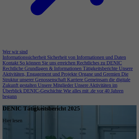
Wer wir sind
Informationssicherheit
Sicherheit von Informationen und Daten
Kontakt
So können Sie uns erreichen
Rechtliches zu DENIC
Rechtliche Grundlagen & Informationen
Tätigkeitsberichte
Unsere
Aktivitäten, Engagement und Projekte
Organe und Gremien
Die
Struktur unserer Genossenschaft
Karriere
Gemeinsam die digitale
Zukunft gestalten
Unsere Mitglieder
Unsere Aktivitäten im
Überblick
DENIC-Geschichte
Wie alles mit .de vor 40 Jahren
begann
DENIC Tätigkeitsbericht 2025
Hier lesen