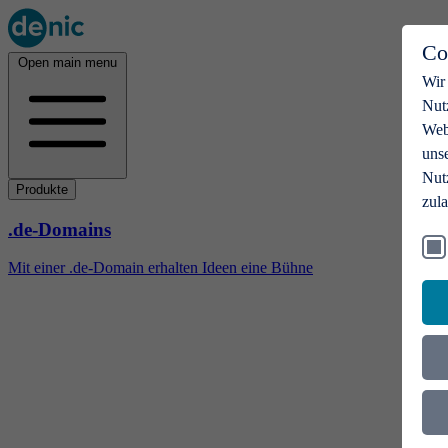
Co
Open main menu
Wir
Nut
Webs
uns
Nut
Produkte
zul
.de-Domains
Mit einer .de-Domain erhalten Ideen eine Bühne