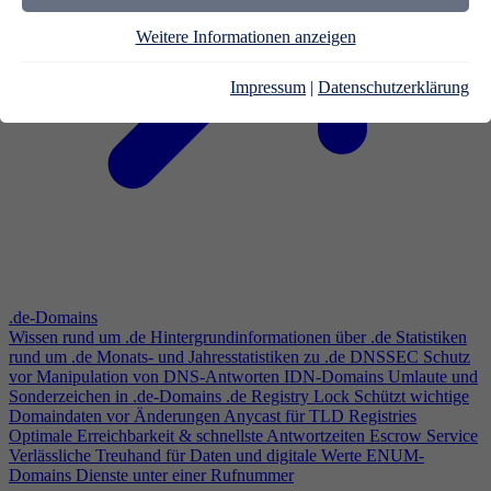
Weitere Informationen anzeigen
Impressum
|
Datenschutzerklärung
.de-Domains
Wissen rund um .de
Hintergrundinformationen über .de
Statistiken
rund um .de
Monats- und Jahresstatistiken zu .de
DNSSEC
Schutz
vor Manipulation von DNS-Antworten
IDN-Domains
Umlaute und
Sonderzeichen in .de-Domains
.de Registry Lock
Schützt wichtige
Domaindaten vor Änderungen
Anycast für TLD Registries
Optimale Erreichbarkeit & schnellste Antwortzeiten
Escrow Service
Verlässliche Treuhand für Daten und digitale Werte
ENUM-
Domains
Dienste unter einer Rufnummer