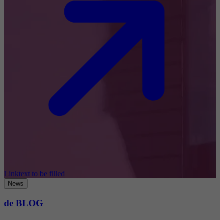
Linktext to be filled
News
de BLOG