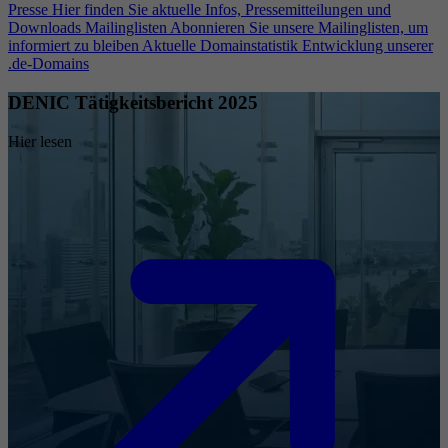
Presse
Hier finden Sie aktuelle Infos, Pressemitteilungen und
Downloads
Mailinglisten
Abonnieren Sie unsere Mailinglisten, um
informiert zu bleiben
Aktuelle Domainstatistik
Entwicklung unserer
.de-Domains
DENIC Tätigkeitsbericht 2025
Hier lesen