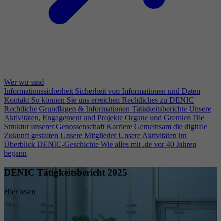
Wer wir sind
Informationssicherheit
Sicherheit von Informationen und Daten
Kontakt
So können Sie uns erreichen
Rechtliches zu DENIC
Rechtliche Grundlagen & Informationen
Tätigkeitsberichte
Unsere
Aktivitäten, Engagement und Projekte
Organe und Gremien
Die
Struktur unserer Genossenschaft
Karriere
Gemeinsam die digitale
Zukunft gestalten
Unsere Mitglieder
Unsere Aktivitäten im
Überblick
DENIC-Geschichte
Wie alles mit .de vor 40 Jahren
begann
DENIC Tätigkeitsbericht 2025
Hier lesen