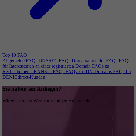
Top 10 FAQ
Allgemeine FAQs
DNSSEC FAQs
Domainanmelder FAQs
FAQs
für Interessenten an einer registrierten Domain
FAQs zu
Rechtsthemen
TRANSIT FAQs
FAQs zu IDN-Domains
FAQs für
DENICdirect-Kunden
Sie haben ein Anliegen?
Wir weisen den Weg zur richtigen Anlaufstelle