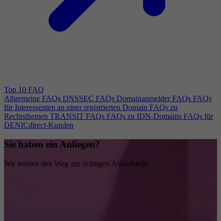
Top 10 FAQ
Allgemeine FAQs
DNSSEC FAQs
Domainanmelder FAQs
FAQs
für Interessenten an einer registrierten Domain
FAQs zu
Rechtsthemen
TRANSIT FAQs
FAQs zu IDN-Domains
FAQs für
DENICdirect-Kunden
Sie haben ein Anliegen?
Wir weisen den Weg zur richtigen Anlaufstelle