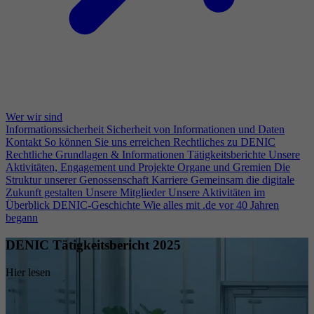
Wer wir sind
Informationssicherheit
Sicherheit von Informationen und Daten
Kontakt
So können Sie uns erreichen
Rechtliches zu DENIC
Rechtliche Grundlagen & Informationen
Tätigkeitsberichte
Unsere
Aktivitäten, Engagement und Projekte
Organe und Gremien
Die
Struktur unserer Genossenschaft
Karriere
Gemeinsam die digitale
Zukunft gestalten
Unsere Mitglieder
Unsere Aktivitäten im
Überblick
DENIC-Geschichte
Wie alles mit .de vor 40 Jahren
begann
DENIC Tätigkeitsbericht 2025
Hier lesen