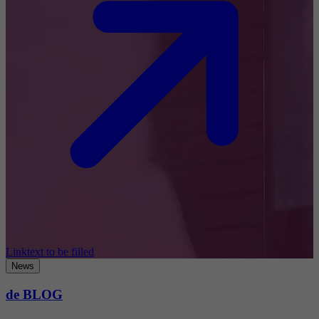
Linktext to be filled
News
de BLOG