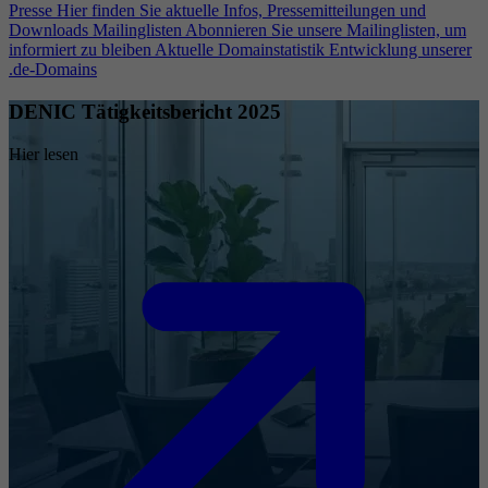
Presse
Hier finden Sie aktuelle Infos, Pressemitteilungen und
Downloads
Mailinglisten
Abonnieren Sie unsere Mailinglisten, um
informiert zu bleiben
Aktuelle Domainstatistik
Entwicklung unserer
.de-Domains
DENIC Tätigkeitsbericht 2025
Hier lesen