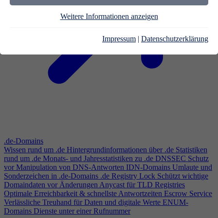
Weitere Informationen anzeigen
Impressum
|
Datenschutzerklärung
.de-Domains
Wissen rund um .de
Hintergrundinformationen über .de
Statistiken
rund um .de
Monats- und Jahresstatistiken zu .de
DNSSEC
Schutz
vor Manipulation von DNS-Antworten
IDN-Domains
Umlaute und
Sonderzeichen in .de-Domains
.de Registry Lock
Schützt wichtige
Domaindaten vor Änderungen
Anycast für TLD Registries
Optimale Erreichbarkeit & schnellste Antwortzeiten
Escrow Service
Verlässliche Treuhand für Daten und digitale Werte
ENUM-
Domains
Dienste unter einer Rufnummer