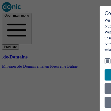
Co
Open main menu
Wir
Nut
Webs
uns
Nut
Produkte
zul
.de-Domains
Mit einer .de-Domain erhalten Ideen eine Bühne