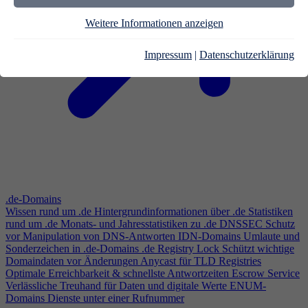
Weitere Informationen anzeigen
Impressum
|
Datenschutzerklärung
.de-Domains
Wissen rund um .de
Hintergrundinformationen über .de
Statistiken
rund um .de
Monats- und Jahresstatistiken zu .de
DNSSEC
Schutz
vor Manipulation von DNS-Antworten
IDN-Domains
Umlaute und
Sonderzeichen in .de-Domains
.de Registry Lock
Schützt wichtige
Domaindaten vor Änderungen
Anycast für TLD Registries
Optimale Erreichbarkeit & schnellste Antwortzeiten
Escrow Service
Verlässliche Treuhand für Daten und digitale Werte
ENUM-
Domains
Dienste unter einer Rufnummer