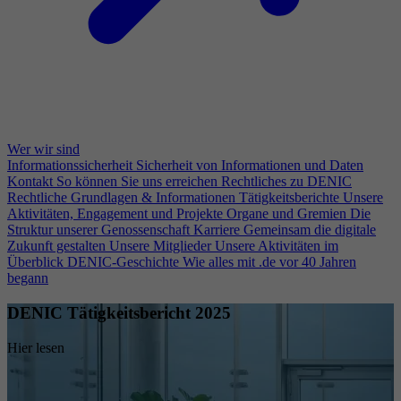
Wer wir sind
Informationssicherheit
Sicherheit von Informationen und Daten
Kontakt
So können Sie uns erreichen
Rechtliches zu DENIC
Rechtliche Grundlagen & Informationen
Tätigkeitsberichte
Unsere
Aktivitäten, Engagement und Projekte
Organe und Gremien
Die
Struktur unserer Genossenschaft
Karriere
Gemeinsam die digitale
Zukunft gestalten
Unsere Mitglieder
Unsere Aktivitäten im
Überblick
DENIC-Geschichte
Wie alles mit .de vor 40 Jahren
begann
DENIC Tätigkeitsbericht 2025
Hier lesen