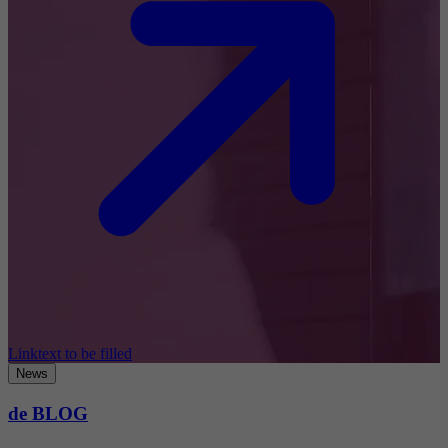
Linktext to be filled
News
de BLOG