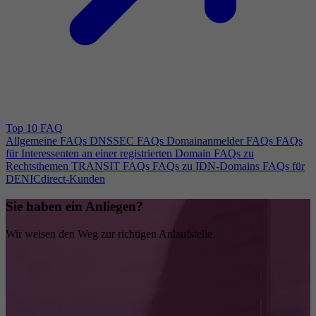
Top 10 FAQ
Allgemeine FAQs
DNSSEC FAQs
Domainanmelder FAQs
FAQs
für Interessenten an einer registrierten Domain
FAQs zu
Rechtsthemen
TRANSIT FAQs
FAQs zu IDN-Domains
FAQs für
DENICdirect-Kunden
Sie haben ein Anliegen?
Wir weisen den Weg zur richtigen Anlaufstelle