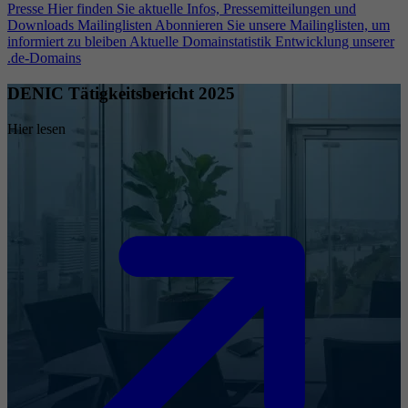
Presse
Hier finden Sie aktuelle Infos, Pressemitteilungen und
Downloads
Mailinglisten
Abonnieren Sie unsere Mailinglisten, um
informiert zu bleiben
Aktuelle Domainstatistik
Entwicklung unserer
.de-Domains
DENIC Tätigkeitsbericht 2025
Hier lesen