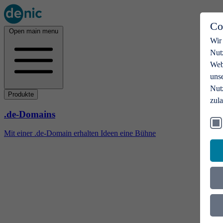
Co
Open main menu
Wir
Nut
Webs
uns
Nut
Produkte
zul
.de-Domains
Mit einer .de-Domain erhalten Ideen eine Bühne