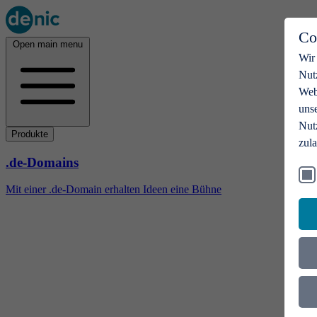
Co
Open main menu
Wir
Nut
Webs
uns
Nut
Produkte
zul
.de-Domains
Mit einer .de-Domain erhalten Ideen eine Bühne