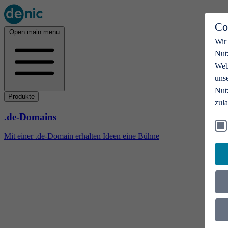
Co
Open main menu
Wir
Nut
Webs
uns
Nut
Produkte
zul
.de-Domains
Mit einer .de-Domain erhalten Ideen eine Bühne