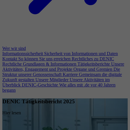
Wer wir sind
Informationssicherheit
Sicherheit von Informationen und Daten
Kontakt
So können Sie uns erreichen
Rechtliches zu DENIC
Rechtliche Grundlagen & Informationen
Tätigkeitsberichte
Unsere
Aktivitäten, Engagement und Projekte
Organe und Gremien
Die
Struktur unserer Genossenschaft
Karriere
Gemeinsam die digitale
Zukunft gestalten
Unsere Mitglieder
Unsere Aktivitäten im
Überblick
DENIC-Geschichte
Wie alles mit .de vor 40 Jahren
begann
DENIC Tätigkeitsbericht 2025
Hier lesen