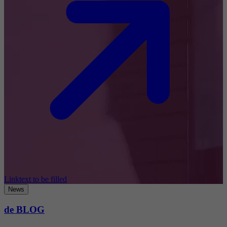
Linktext to be filled
News
de BLOG