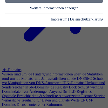
Weitere Informationen anzeigen
Impressum
|
Datenschutzerklärung
.de-Domains
Wissen rund um .de
Hintergrundinformationen über .de
Statistiken
rund um .de
Monats- und Jahresstatistiken zu .de
DNSSEC
Schutz
vor Manipulation von DNS-Antworten
IDN-Domains
Umlaute und
Sonderzeichen in .de-Domains
.de Registry Lock
Schützt wichtige
Domaindaten vor Änderungen
Anycast für TLD Registries
Optimale Erreichbarkeit & schnellste Antwortzeiten
Escrow Service
Verlässliche Treuhand für Daten und digitale Werte
ENUM-
Domains
Dienste unter einer Rufnummer