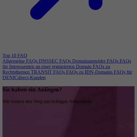
Top 10 FAQ
Allgemeine FAQs
DNSSEC FAQs
Domainanmelder FAQs
FAQs
für Interessenten an einer registrierten Domain
FAQs zu
Rechtsthemen
TRANSIT FAQs
FAQs zu IDN-Domains
FAQs für
DENICdirect-Kunden
Sie haben ein Anliegen?
Wir weisen den Weg zur richtigen Anlaufstelle