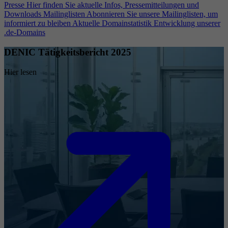
Presse
Hier finden Sie aktuelle Infos, Pressemitteilungen und
Downloads
Mailinglisten
Abonnieren Sie unsere Mailinglisten, um
informiert zu bleiben
Aktuelle Domainstatistik
Entwicklung unserer
.de-Domains
DENIC Tätigkeitsbericht 2025
Hier lesen