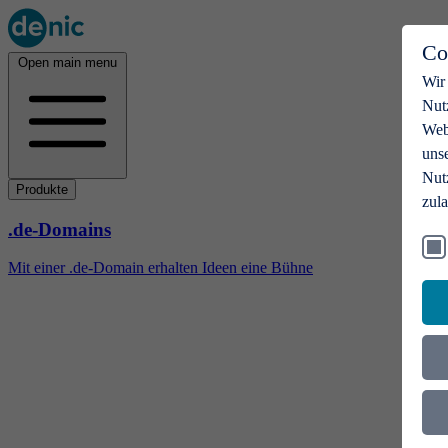
Co
Open main menu
Wir
Nut
Webs
uns
Nut
Produkte
zul
.de-Domains
Mit einer .de-Domain erhalten Ideen eine Bühne