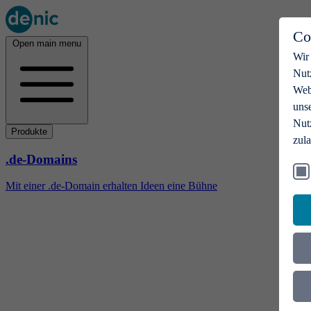
Co
Open main menu
Wir
Nut
Webs
uns
Nut
Produkte
zul
.de-Domains
Mit einer .de-Domain erhalten Ideen eine Bühne