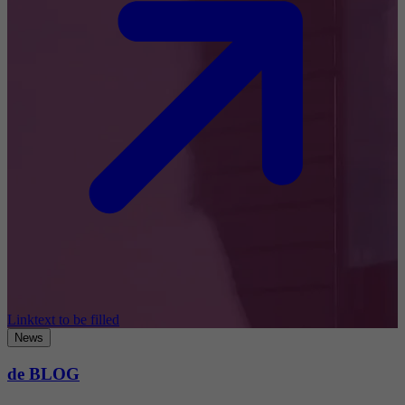
Linktext to be filled
News
de BLOG