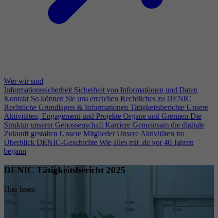
Wer wir sind
Informationssicherheit
Sicherheit von Informationen und Daten
Kontakt
So können Sie uns erreichen
Rechtliches zu DENIC
Rechtliche Grundlagen & Informationen
Tätigkeitsberichte
Unsere
Aktivitäten, Engagement und Projekte
Organe und Gremien
Die
Struktur unserer Genossenschaft
Karriere
Gemeinsam die digitale
Zukunft gestalten
Unsere Mitglieder
Unsere Aktivitäten im
Überblick
DENIC-Geschichte
Wie alles mit .de vor 40 Jahren
begann
DENIC Tätigkeitsbericht 2025
Hier lesen