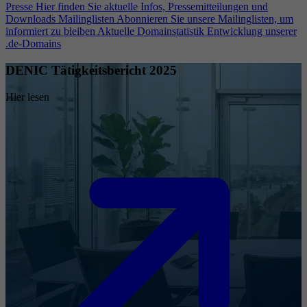
Presse
Hier finden Sie aktuelle Infos, Pressemitteilungen und
Downloads
Mailinglisten
Abonnieren Sie unsere Mailinglisten, um
informiert zu bleiben
Aktuelle Domainstatistik
Entwicklung unserer
.de-Domains
DENIC Tätigkeitsbericht 2025
Hier lesen