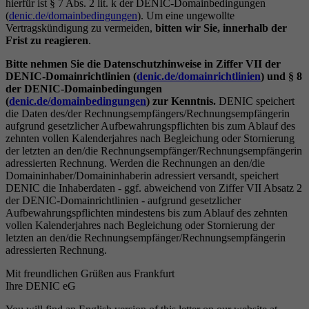
hierfür ist § 7 Abs. 2 lit. k der DENIC-Domainbedingungen
(
denic.de/domainbedingungen
). Um eine ungewollte
Vertragskündigung zu vermeiden,
bitten wir Sie, innerhalb der
Frist zu reagieren
.
Bitte nehmen Sie die Datenschutzhinweise in Ziffer VII der
DENIC-Domainrichtlinien (
denic.de/domainrichtlinien
) und § 8
der DENIC-Domainbedingungen
(
denic.de/domainbedingungen
) zur Kenntnis.
DENIC speichert
die Daten des/der Rechnungsempfängers/Rechnungsempfängerin
aufgrund gesetzlicher Aufbewahrungspflichten bis zum Ablauf des
zehnten vollen Kalenderjahres nach Begleichung oder Stornierung
der letzten an den/die Rechnungsempfänger/Rechnungsempfängerin
adressierten Rechnung. Werden die Rechnungen an den/die
Domaininhaber/Domaininhaberin adressiert versandt, speichert
DENIC die Inhaberdaten - ggf. abweichend von Ziffer VII Absatz 2
der DENIC-Domainrichtlinien - aufgrund gesetzlicher
Aufbewahrungspflichten mindestens bis zum Ablauf des zehnten
vollen Kalenderjahres nach Begleichung oder Stornierung der
letzten an den/die Rechnungsempfänger/Rechnungsempfängerin
adressierten Rechnung.
Mit freundlichen Grüßen aus Frankfurt
Ihre DENIC eG