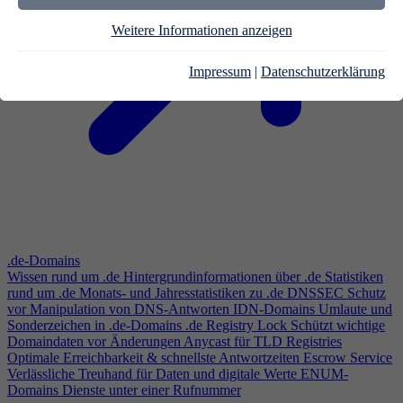
Weitere Informationen anzeigen
Impressum
|
Datenschutzerklärung
.de-Domains
Wissen rund um .de
Hintergrundinformationen über .de
Statistiken
rund um .de
Monats- und Jahresstatistiken zu .de
DNSSEC
Schutz
vor Manipulation von DNS-Antworten
IDN-Domains
Umlaute und
Sonderzeichen in .de-Domains
.de Registry Lock
Schützt wichtige
Domaindaten vor Änderungen
Anycast für TLD Registries
Optimale Erreichbarkeit & schnellste Antwortzeiten
Escrow Service
Verlässliche Treuhand für Daten und digitale Werte
ENUM-
Domains
Dienste unter einer Rufnummer