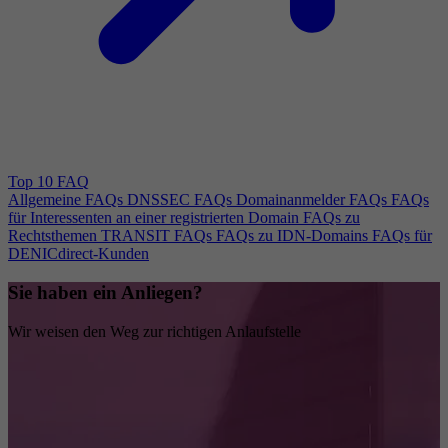
Top 10 FAQ
Allgemeine FAQs
DNSSEC FAQs
Domainanmelder FAQs
FAQs
für Interessenten an einer registrierten Domain
FAQs zu
Rechtsthemen
TRANSIT FAQs
FAQs zu IDN-Domains
FAQs für
DENICdirect-Kunden
Sie haben ein Anliegen?
Wir weisen den Weg zur richtigen Anlaufstelle