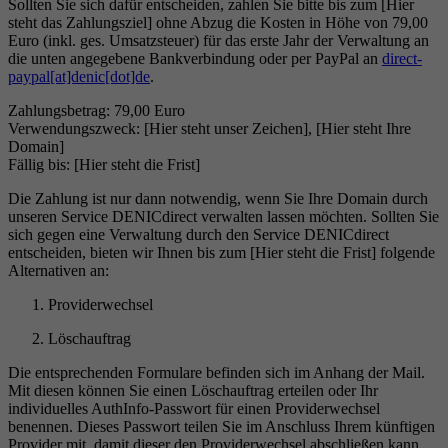
Sollten Sie sich dafür entscheiden, zahlen Sie bitte bis zum [Hier
steht das Zahlungsziel] ohne Abzug die Kosten in Höhe von 79,00
Euro (inkl. ges. Umsatzsteuer) für das erste Jahr der Verwaltung an
die unten angegebene Bankverbindung oder per PayPal an
direct-
paypal[at]denic[dot]de
.
Zahlungsbetrag: 79,00 Euro
Verwendungszweck: [Hier steht unser Zeichen], [Hier steht Ihre
Domain]
Fällig bis: [Hier steht die Frist]
Die Zahlung ist nur dann notwendig, wenn Sie Ihre Domain durch
unseren Service DENICdirect verwalten lassen möchten. Sollten Sie
sich gegen eine Verwaltung durch den Service DENICdirect
entscheiden, bieten wir Ihnen bis zum [Hier steht die Frist] folgende
Alternativen an:
Providerwechsel
Löschauftrag
Die entsprechenden Formulare befinden sich im Anhang der Mail.
Mit diesen können Sie einen Löschauftrag erteilen oder Ihr
individuelles AuthInfo-Passwort für einen Providerwechsel
benennen. Dieses Passwort teilen Sie im Anschluss Ihrem künftigen
Provider mit, damit dieser den Providerwechsel abschließen kann.