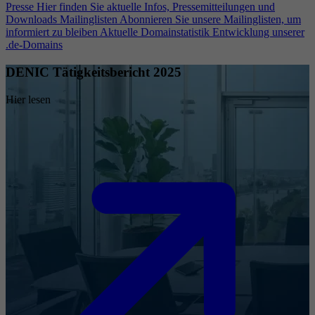
Presse
Hier finden Sie aktuelle Infos, Pressemitteilungen und
Downloads
Mailinglisten
Abonnieren Sie unsere Mailinglisten, um
informiert zu bleiben
Aktuelle Domainstatistik
Entwicklung unserer
.de-Domains
DENIC Tätigkeitsbericht 2025
Hier lesen