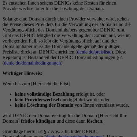
Es entstehen Ihnen seitens DENICs keine Kosten für einen
Providerwechsel oder für die Löschung der Domain.
Solange eine Domain durch einen Provider verwaltet wird, gelten
die Preise dieses Providers für die Verwaltung der Domain und die
Vergütungspflicht des Domaininhabers gegenüber DENIC ruht.
Gibt das DENIC-Mitglied die Verwaltung der Domain auf, wie im
vorliegenden Fall, so lebt die Vergütungspflicht auf und der
Domaininhaber muss die Domainentgelte gemäß der gültigen
Preisliste direkt an DENIC entrichten (
denic.de/preisliste
). Diese
Regelung ist Bestandteil der DENIC-Domainbedingungen § 4
(
denic.de/domainbedingungen
).
Wichtiger Hinweis:
Wenn bis zum [Hier steht die Frist]
keine vollständige Bezahlung
erfolgt ist, oder
kein Providerwechsel
durchgeführt wurde, oder
keine Löschung der Domain
von Ihnen veranlasst wurde,
wird DENIC den Domainvertrag für die Domain [Hier steht Ihre
Domain]
fristlos kündigen
und diese dann
löschen
.
Grundlage hierfür ist § 7 Abs. 2 lit. k der DENIC-
Domainbedingungen (
denic.de/domainbedingungen
). Um eine