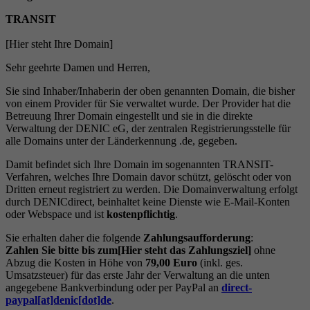
TRANSIT
[Hier steht Ihre Domain]
Sehr geehrte Damen und Herren,
Sie sind Inhaber/Inhaberin der oben genannten Domain, die bisher
von einem Provider für Sie verwaltet wurde. Der Provider hat die
Betreuung Ihrer Domain eingestellt und sie in die direkte
Verwaltung der DENIC eG, der zentralen Registrierungsstelle für
alle Domains unter der Länderkennung .de, gegeben.
Damit befindet sich Ihre Domain im sogenannten TRANSIT-
Verfahren, welches Ihre Domain davor schützt, gelöscht oder von
Dritten erneut registriert zu werden. Die Domainverwaltung erfolgt
durch DENICdirect, beinhaltet keine Dienste wie E-Mail-Konten
oder Webspace und ist
kostenpflichtig
.
Sie erhalten daher die folgende
Zahlungsaufforderung
:
Zahlen Sie bitte bis zum[Hier steht das Zahlungsziel]
ohne
Abzug die Kosten in Höhe von
79,00 Euro
(inkl. ges.
Umsatzsteuer) für das erste Jahr der Verwaltung an die unten
angegebene Bankverbindung oder per PayPal an
direct-
paypal[at]denic[dot]de
.