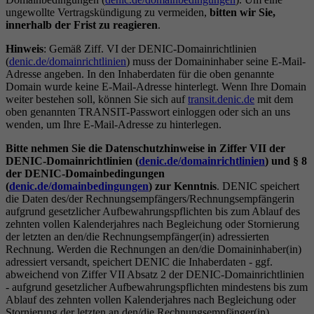
ungewollte Vertragskündigung zu vermeiden,
bitten wir Sie,
innerhalb der Frist zu reagieren
.
Hinweis
: Gemäß Ziff. VI der DENIC-Domainrichtlinien
(
denic.de/domainrichtlinien
) muss der Domaininhaber seine E-Mail-
Adresse angeben. In den Inhaberdaten für die oben genannte
Domain wurde keine E-Mail-Adresse hinterlegt. Wenn Ihre Domain
weiter bestehen soll, können Sie sich auf
transit.denic.de
mit dem
oben genannten TRANSIT-Passwort einloggen oder sich an uns
wenden, um Ihre E-Mail-Adresse zu hinterlegen.
Bitte nehmen Sie die Datenschutzhinweise in Ziffer VII der
DENIC-Domainrichtlinien (
denic.de/domainrichtlinien
) und § 8
der DENIC-Domainbedingungen
(
denic.de/domainbedingungen
) zur Kenntnis
. DENIC speichert
die Daten des/der Rechnungsempfängers/Rechnungsempfängerin
aufgrund gesetzlicher Aufbewahrungspflichten bis zum Ablauf des
zehnten vollen Kalenderjahres nach Begleichung oder Stornierung
der letzten an den/die Rechnungsempfänger(in) adressierten
Rechnung. Werden die Rechnungen an den/die Domaininhaber(in)
adressiert versandt, speichert DENIC die Inhaberdaten - ggf.
abweichend von Ziffer VII Absatz 2 der DENIC-Domainrichtlinien
- aufgrund gesetzlicher Aufbewahrungspflichten mindestens bis zum
Ablauf des zehnten vollen Kalenderjahres nach Begleichung oder
Stornierung der letzten an den/die Rechnungsempfänger(in)