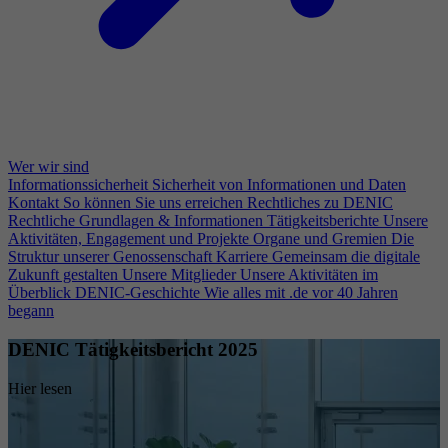
Wer wir sind
Informationssicherheit
Sicherheit von Informationen und Daten
Kontakt
So können Sie uns erreichen
Rechtliches zu DENIC
Rechtliche Grundlagen & Informationen
Tätigkeitsberichte
Unsere
Aktivitäten, Engagement und Projekte
Organe und Gremien
Die
Struktur unserer Genossenschaft
Karriere
Gemeinsam die digitale
Zukunft gestalten
Unsere Mitglieder
Unsere Aktivitäten im
Überblick
DENIC-Geschichte
Wie alles mit .de vor 40 Jahren
begann
DENIC Tätigkeitsbericht 2025
Hier lesen