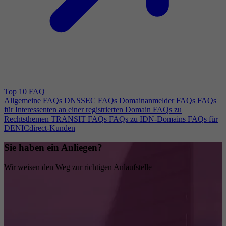
Top 10 FAQ
Allgemeine FAQs
DNSSEC FAQs
Domainanmelder FAQs
FAQs
für Interessenten an einer registrierten Domain
FAQs zu
Rechtsthemen
TRANSIT FAQs
FAQs zu IDN-Domains
FAQs für
DENICdirect-Kunden
Sie haben ein Anliegen?
Wir weisen den Weg zur richtigen Anlaufstelle