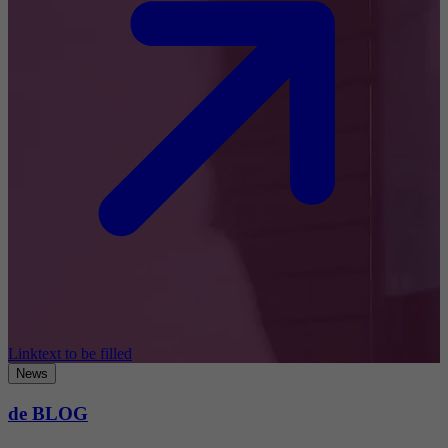
Linktext to be filled
News
de BLOG