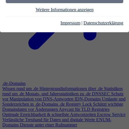
Weitere Informationen anzeigen
Impressum
|
Datenschutzerklärung
.de-Domains
Wissen rund um .de
Hintergrundinformationen über .de
Statistiken
rund um .de
Monats- und Jahresstatistiken zu .de
DNSSEC
Schutz
vor Manipulation von DNS-Antworten
IDN-Domains
Umlaute und
Sonderzeichen in .de-Domains
.de Registry Lock
Schützt wichtige
Domaindaten vor Änderungen
Anycast für TLD Registries
Optimale Erreichbarkeit & schnellste Antwortzeiten
Escrow Service
Verlässliche Treuhand für Daten und digitale Werte
ENUM-
Domains
Dienste unter einer Rufnummer