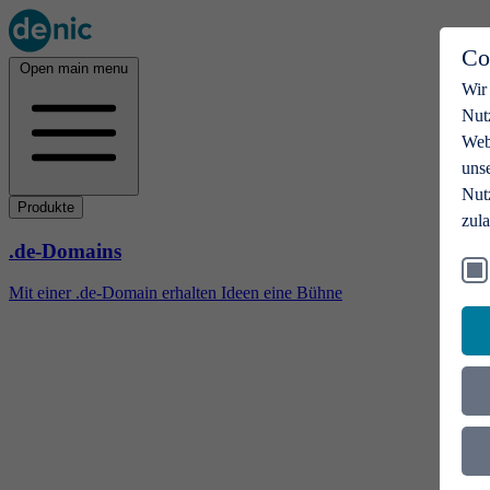
Co
Open main menu
Wir
Nut
Webs
uns
Nut
Produkte
zul
.de-Domains
Mit einer .de-Domain erhalten Ideen eine Bühne