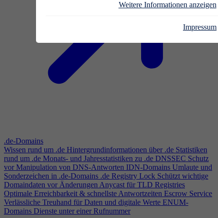
Weitere Informationen anzeigen
Impressum
.de-Domains
Wissen rund um .de
Hintergrundinformationen über .de
Statistiken
rund um .de
Monats- und Jahresstatistiken zu .de
DNSSEC
Schutz
vor Manipulation von DNS-Antworten
IDN-Domains
Umlaute und
Sonderzeichen in .de-Domains
.de Registry Lock
Schützt wichtige
Domaindaten vor Änderungen
Anycast für TLD Registries
Optimale Erreichbarkeit & schnellste Antwortzeiten
Escrow Service
Verlässliche Treuhand für Daten und digitale Werte
ENUM-
Domains
Dienste unter einer Rufnummer