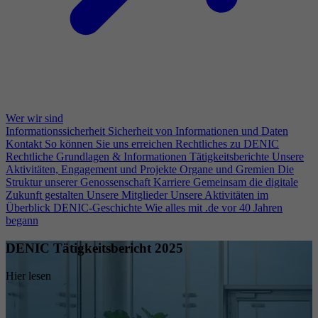
Wer wir sind
Informationssicherheit
Sicherheit von Informationen und Daten
Kontakt
So können Sie uns erreichen
Rechtliches zu DENIC
Rechtliche Grundlagen & Informationen
Tätigkeitsberichte
Unsere
Aktivitäten, Engagement und Projekte
Organe und Gremien
Die
Struktur unserer Genossenschaft
Karriere
Gemeinsam die digitale
Zukunft gestalten
Unsere Mitglieder
Unsere Aktivitäten im
Überblick
DENIC-Geschichte
Wie alles mit .de vor 40 Jahren
begann
DENIC Tätigkeitsbericht 2025
Hier lesen