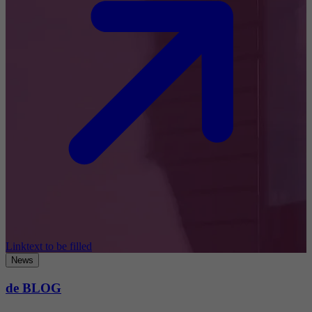
Linktext to be filled
News
de BLOG