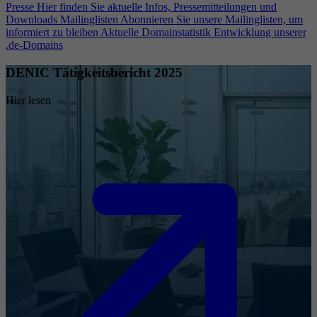
Presse
Hier finden Sie aktuelle Infos, Pressemitteilungen und
Downloads
Mailinglisten
Abonnieren Sie unsere Mailinglisten, um
informiert zu bleiben
Aktuelle Domainstatistik
Entwicklung unserer
.de-Domains
DENIC Tätigkeitsbericht 2025
Hier lesen