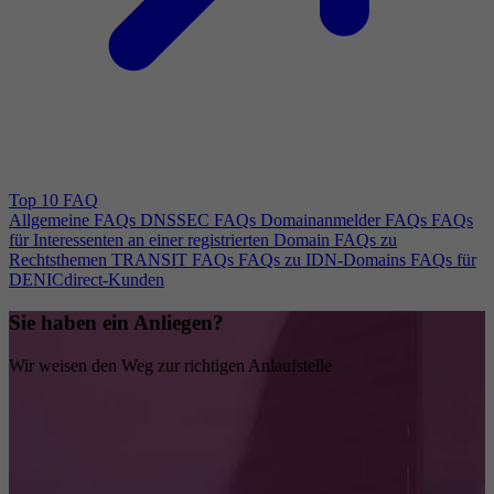
Top 10 FAQ
Allgemeine FAQs
DNSSEC FAQs
Domainanmelder FAQs
FAQs
für Interessenten an einer registrierten Domain
FAQs zu
Rechtsthemen
TRANSIT FAQs
FAQs zu IDN-Domains
FAQs für
DENICdirect-Kunden
Sie haben ein Anliegen?
Wir weisen den Weg zur richtigen Anlaufstelle