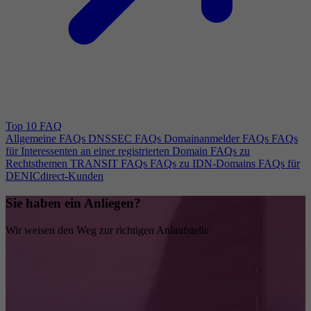
Top 10 FAQ
Allgemeine FAQs
DNSSEC FAQs
Domainanmelder FAQs
FAQs
für Interessenten an einer registrierten Domain
FAQs zu
Rechtsthemen
TRANSIT FAQs
FAQs zu IDN-Domains
FAQs für
DENICdirect-Kunden
Sie haben ein Anliegen?
Wir weisen den Weg zur richtigen Anlaufstelle