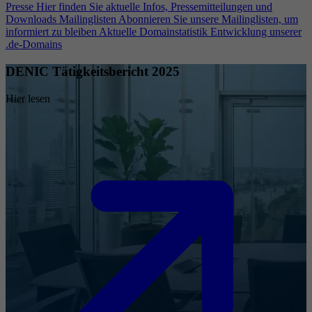
Presse
Hier finden Sie aktuelle Infos, Pressemitteilungen und
Downloads
Mailinglisten
Abonnieren Sie unsere Mailinglisten, um
informiert zu bleiben
Aktuelle Domainstatistik
Entwicklung unserer
.de-Domains
DENIC Tätigkeitsbericht 2025
Hier lesen