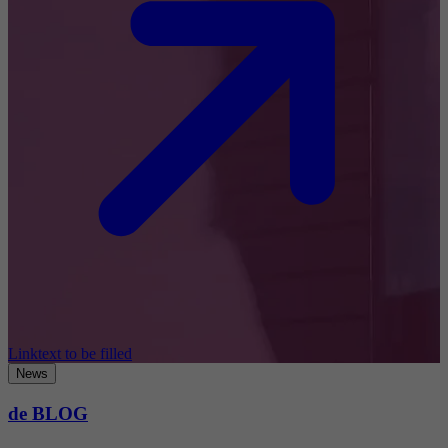
Linktext to be filled
News
de BLOG