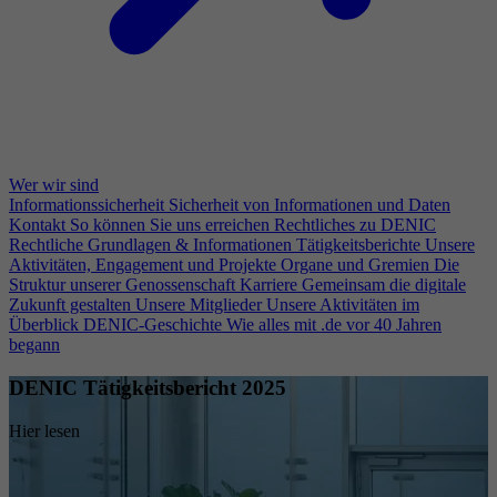
Wer wir sind
Informationssicherheit
Sicherheit von Informationen und Daten
Kontakt
So können Sie uns erreichen
Rechtliches zu DENIC
Rechtliche Grundlagen & Informationen
Tätigkeitsberichte
Unsere
Aktivitäten, Engagement und Projekte
Organe und Gremien
Die
Struktur unserer Genossenschaft
Karriere
Gemeinsam die digitale
Zukunft gestalten
Unsere Mitglieder
Unsere Aktivitäten im
Überblick
DENIC-Geschichte
Wie alles mit .de vor 40 Jahren
begann
DENIC Tätigkeitsbericht 2025
Hier lesen