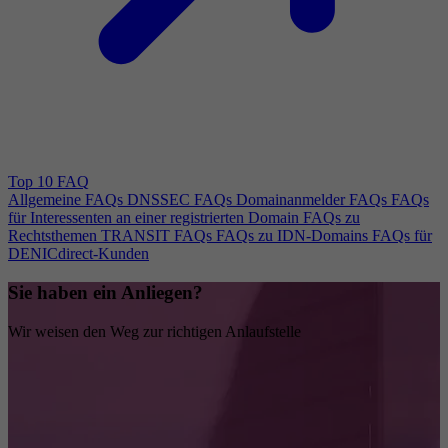
Top 10 FAQ
Allgemeine FAQs
DNSSEC FAQs
Domainanmelder FAQs
FAQs
für Interessenten an einer registrierten Domain
FAQs zu
Rechtsthemen
TRANSIT FAQs
FAQs zu IDN-Domains
FAQs für
DENICdirect-Kunden
Sie haben ein Anliegen?
Wir weisen den Weg zur richtigen Anlaufstelle