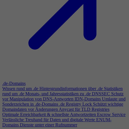
.de-Domains
Wissen rund um .de
Hintergrundinformationen über .de
Statistiken
rund um .de
Monats- und Jahresstatistiken zu .de
DNSSEC
Schutz
vor Manipulation von DNS-Antworten
IDN-Domains
Umlaute und
Sonderzeichen in .de-Domains
.de Registry Lock
Schützt wichtige
Domaindaten vor Änderungen
Anycast für TLD Registries
Optimale Erreichbarkeit & schnellste Antwortzeiten
Escrow Service
Verlässliche Treuhand für Daten und digitale Werte
ENUM-
Domains
Dienste unter einer Rufnummer