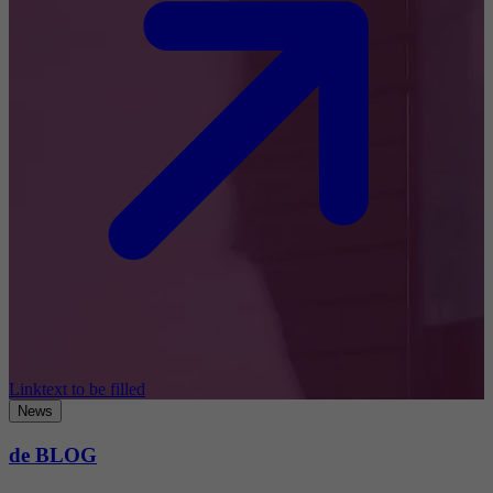
Linktext to be filled
News
de BLOG