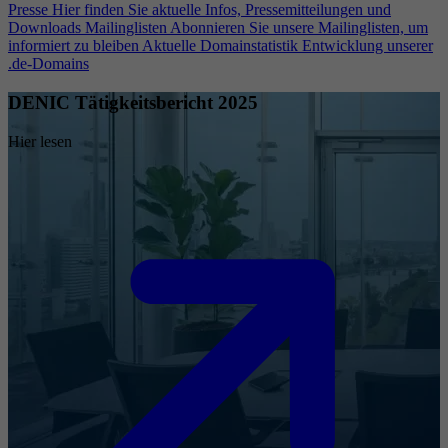
Presse
Hier finden Sie aktuelle Infos, Pressemitteilungen und
Downloads
Mailinglisten
Abonnieren Sie unsere Mailinglisten, um
informiert zu bleiben
Aktuelle Domainstatistik
Entwicklung unserer
.de-Domains
DENIC Tätigkeitsbericht 2025
Hier lesen