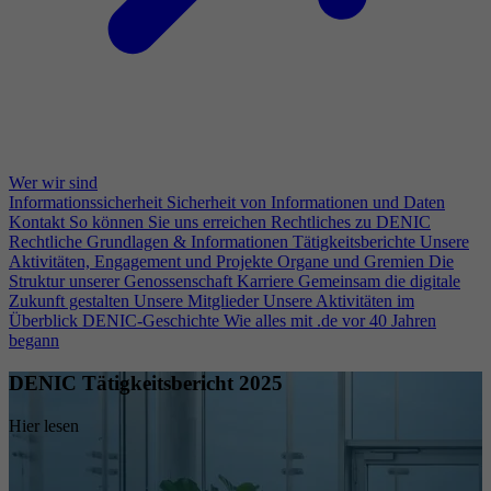
Wer wir sind
Informationssicherheit
Sicherheit von Informationen und Daten
Kontakt
So können Sie uns erreichen
Rechtliches zu DENIC
Rechtliche Grundlagen & Informationen
Tätigkeitsberichte
Unsere
Aktivitäten, Engagement und Projekte
Organe und Gremien
Die
Struktur unserer Genossenschaft
Karriere
Gemeinsam die digitale
Zukunft gestalten
Unsere Mitglieder
Unsere Aktivitäten im
Überblick
DENIC-Geschichte
Wie alles mit .de vor 40 Jahren
begann
DENIC Tätigkeitsbericht 2025
Hier lesen