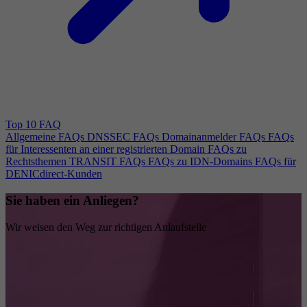
Top 10 FAQ
Allgemeine FAQs
DNSSEC FAQs
Domainanmelder FAQs
FAQs
für Interessenten an einer registrierten Domain
FAQs zu
Rechtsthemen
TRANSIT FAQs
FAQs zu IDN-Domains
FAQs für
DENICdirect-Kunden
Sie haben ein Anliegen?
Wir weisen den Weg zur richtigen Anlaufstelle