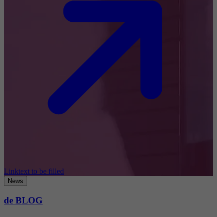
Linktext to be filled
News
de BLOG