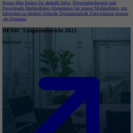
Presse
Hier finden Sie aktuelle Infos, Pressemitteilungen und
Downloads
Mailinglisten
Abonnieren Sie unsere Mailinglisten, um
informiert zu bleiben
Aktuelle Domainstatistik
Entwicklung unserer
.de-Domains
DENIC Tätigkeitsbericht 2025
Hier lesen