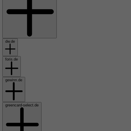
dw.de
foris.de
gewinn.de
greencard-select.de