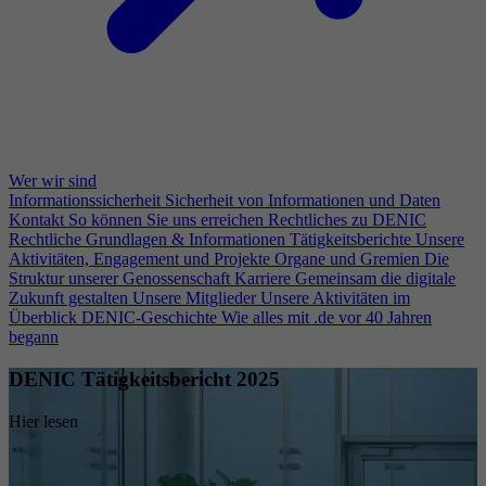
Wer wir sind
Informationssicherheit
Sicherheit von Informationen und Daten
Kontakt
So können Sie uns erreichen
Rechtliches zu DENIC
Rechtliche Grundlagen & Informationen
Tätigkeitsberichte
Unsere
Aktivitäten, Engagement und Projekte
Organe und Gremien
Die
Struktur unserer Genossenschaft
Karriere
Gemeinsam die digitale
Zukunft gestalten
Unsere Mitglieder
Unsere Aktivitäten im
Überblick
DENIC-Geschichte
Wie alles mit .de vor 40 Jahren
begann
DENIC Tätigkeitsbericht 2025
Hier lesen