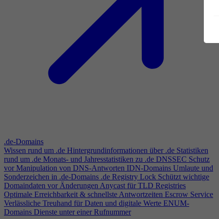
.de-Domains
Wissen rund um .de
Hintergrundinformationen über .de
Statistiken
rund um .de
Monats- und Jahresstatistiken zu .de
DNSSEC
Schutz
vor Manipulation von DNS-Antworten
IDN-Domains
Umlaute und
Sonderzeichen in .de-Domains
.de Registry Lock
Schützt wichtige
Domaindaten vor Änderungen
Anycast für TLD Registries
Optimale Erreichbarkeit & schnellste Antwortzeiten
Escrow Service
Verlässliche Treuhand für Daten und digitale Werte
ENUM-
Domains
Dienste unter einer Rufnummer