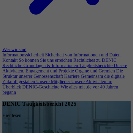
Wer wir sind
Informationssicherheit
Sicherheit von Informationen und Daten
Kontakt
So können Sie uns erreichen
Rechtliches zu DENIC
Rechtliche Grundlagen & Informationen
Tätigkeitsberichte
Unsere
Aktivitäten, Engagement und Projekte
Organe und Gremien
Die
Struktur unserer Genossenschaft
Karriere
Gemeinsam die digitale
Zukunft gestalten
Unsere Mitglieder
Unsere Aktivitäten im
Überblick
DENIC-Geschichte
Wie alles mit .de vor 40 Jahren
begann
DENIC Tätigkeitsbericht 2025
Hier lesen