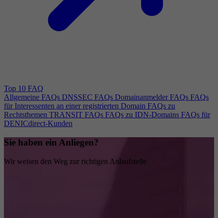
Top 10 FAQ
Allgemeine FAQs
DNSSEC FAQs
Domainanmelder FAQs
FAQs
für Interessenten an einer registrierten Domain
FAQs zu
Rechtsthemen
TRANSIT FAQs
FAQs zu IDN-Domains
FAQs für
DENICdirect-Kunden
Sie haben ein Anliegen?
Wir weisen den Weg zur richtigen Anlaufstelle