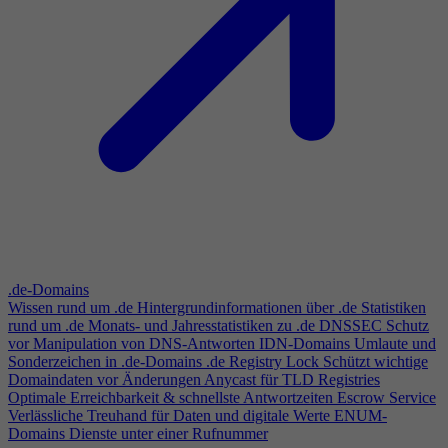
.de-Domains
Wissen rund um .de
Hintergrundinformationen über .de
Statistiken
rund um .de
Monats- und Jahresstatistiken zu .de
DNSSEC
Schutz
vor Manipulation von DNS-Antworten
IDN-Domains
Umlaute und
Sonderzeichen in .de-Domains
.de Registry Lock
Schützt wichtige
Domaindaten vor Änderungen
Anycast für TLD Registries
Optimale Erreichbarkeit & schnellste Antwortzeiten
Escrow Service
Verlässliche Treuhand für Daten und digitale Werte
ENUM-
Domains
Dienste unter einer Rufnummer