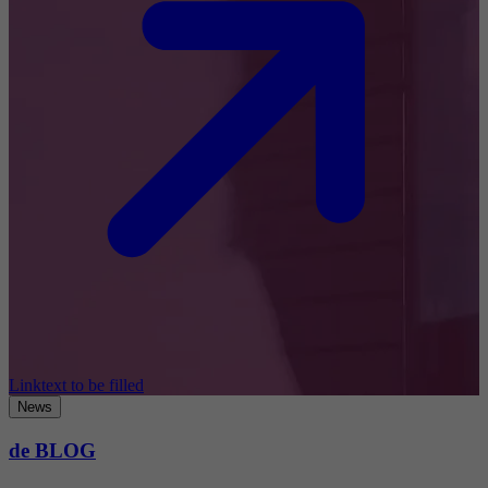
Linktext to be filled
News
de BLOG