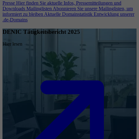
Presse
Hier finden Sie aktuelle Infos, Pressemitteilungen und
Downloads
Mailinglisten
Abonnieren Sie unsere Mailinglisten, um
informiert zu bleiben
Aktuelle Domainstatistik
Entwicklung unserer
.de-Domains
DENIC Tätigkeitsbericht 2025
Hier lesen