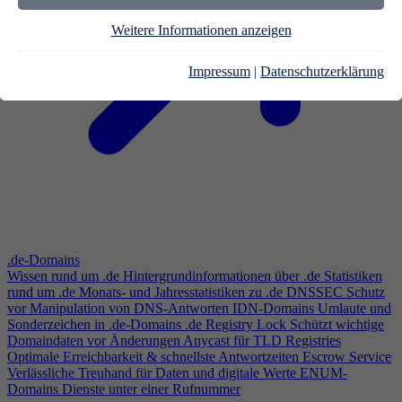
Weitere Informationen anzeigen
Impressum
|
Datenschutzerklärung
.de-Domains
Wissen rund um .de
Hintergrundinformationen über .de
Statistiken
rund um .de
Monats- und Jahresstatistiken zu .de
DNSSEC
Schutz
vor Manipulation von DNS-Antworten
IDN-Domains
Umlaute und
Sonderzeichen in .de-Domains
.de Registry Lock
Schützt wichtige
Domaindaten vor Änderungen
Anycast für TLD Registries
Optimale Erreichbarkeit & schnellste Antwortzeiten
Escrow Service
Verlässliche Treuhand für Daten und digitale Werte
ENUM-
Domains
Dienste unter einer Rufnummer