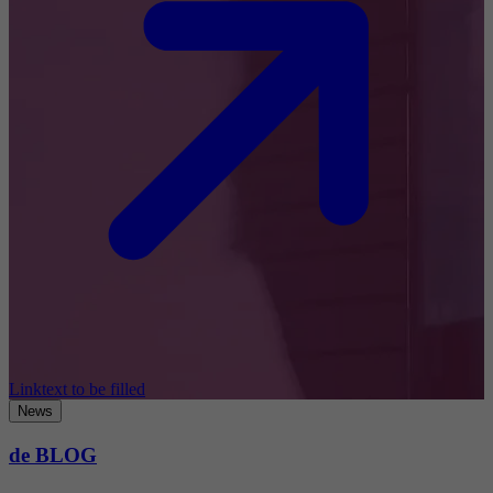
Linktext to be filled
News
de BLOG