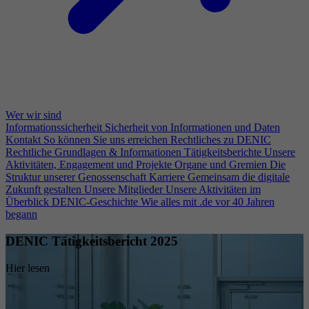
Wer wir sind
Informationssicherheit
Sicherheit von Informationen und Daten
Kontakt
So können Sie uns erreichen
Rechtliches zu DENIC
Rechtliche Grundlagen & Informationen
Tätigkeitsberichte
Unsere
Aktivitäten, Engagement und Projekte
Organe und Gremien
Die
Struktur unserer Genossenschaft
Karriere
Gemeinsam die digitale
Zukunft gestalten
Unsere Mitglieder
Unsere Aktivitäten im
Überblick
DENIC-Geschichte
Wie alles mit .de vor 40 Jahren
begann
DENIC Tätigkeitsbericht 2025
Hier lesen