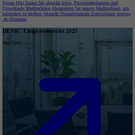
Presse
Hier finden Sie aktuelle Infos, Pressemitteilungen und
Downloads
Mailinglisten
Abonnieren Sie unsere Mailinglisten, um
informiert zu bleiben
Aktuelle Domainstatistik
Entwicklung unserer
.de-Domains
DENIC Tätigkeitsbericht 2025
Hier lesen