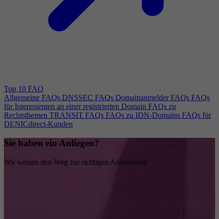
Top 10 FAQ
Allgemeine FAQs
DNSSEC FAQs
Domainanmelder FAQs
FAQs
für Interessenten an einer registrierten Domain
FAQs zu
Rechtsthemen
TRANSIT FAQs
FAQs zu IDN-Domains
FAQs für
DENICdirect-Kunden
Sie haben ein Anliegen?
Wir weisen den Weg zur richtigen Anlaufstelle